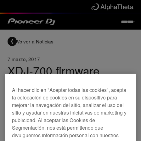
Volver a Noticias
7 marzo, 2017
XDJ-700 firmware
(Ver.1.11) update
Al hacer clic en "Aceptar todas las cookies", acepta
la colocación de cookies en su dispositivo para
Updates
XDJ-700
mejorar la navegación del sitio, analizar el uso del
sitio y ayudar en nuestras iniciativas de marketing y
publicidad. Al aceptar las Cookies de
Segmentación, nos está permitiendo que
Solucionado
divulguemos información personal con nuestros
Los resultados de búsqueda no