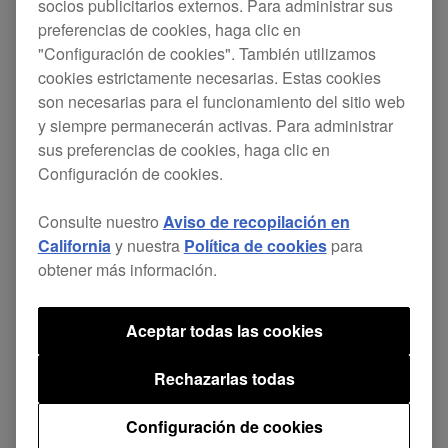
socios publicitarios externos. Para administrar sus
aparecían cuando el cursor se mueve
preferencias de cookies, haga clic en
"Configuración de cookies". También utilizamos
durante la BÚSQUEDA.
cookies estrictamente necesarias. Estas cookies
Se producían algunos problemas
son necesarias para el funcionamiento del sitio web
durante la reproducción y la selección
y siempre permanecerán activas. Para administrar
sus preferencias de cookies, haga clic en
de pistas.
Configuración de cookies.
Información como categorías y pistas
no se mostraba en la pantalla del
Consulte nuestro
Aviso de recopilación en
California
y nuestra
Política de cookies
para
navegador cuando la base de datos
obtener más información.
tenía muchas pistas.
Aceptar todas las cookies
Rechazarlas todas
Compartir
Configuración de cookies