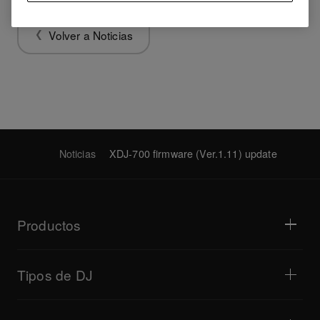
Volver a Noticias
Noticias
XDJ-700 firmware (Ver.1.11) update
Productos
Reproductores para DJ/tocadiscos
Mezcladores para DJ
Tipos de DJ
Sistemas de DJ todo en uno
Controladores para DJ
Hogar y dormitorio
Software/interfaces
Transmisiones en directo
Muestreadores para DJ