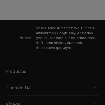
Mezcla sobre la marcha: WeDJ™ para
Android™ en Google Play, Aplicación
Noticias
gratuita¹ que hace que las actuaciones
de DJ sean fáciles y divertidas,
dondequiera que vayas
Productos
Reproductores para DJ/tocadiscos
Mezcladores para DJ
Tipos de DJ
Sistemas de DJ todo en uno
Controladores para DJ
Hogar y dormitorio
Software/interfaces
Transmisiones en directo
Muestreadores para DJ
Vídeos