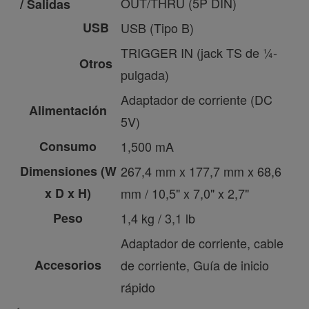
OUT/THRU (5P DIN)
/ Salidas
USB
USB (Tipo B)
TRIGGER IN (jack TS de ¼-
Otros
pulgada)
Adaptador de corriente (DC
Alimentación
5V)
Consumo
1,500 mA
Dimensiones (W
267,4 mm x 177,7 mm x 68,6
x D x H)
mm / 10,5" x 7,0" x 2,7"
Peso
1,4 kg / 3,1 lb
Adaptador de corriente, cable
Accesorios
de corriente, Guía de inicio
rápido