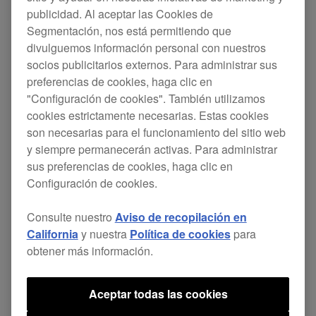
publicidad. Al aceptar las Cookies de
Segmentación, nos está permitiendo que
divulguemos información personal con nuestros
socios publicitarios externos. Para administrar sus
preferencias de cookies, haga clic en
"Configuración de cookies". También utilizamos
cookies estrictamente necesarias. Estas cookies
son necesarias para el funcionamiento del sitio web
y siempre permanecerán activas. Para administrar
sus preferencias de cookies, haga clic en
Configuración de cookies.
Consulte nuestro
Aviso de recopilación en
California
y nuestra
Política de cookies
para
obtener más información.
El
TORAIZ AS-1
está sustentado por un motor de
síntesis analógico completamente programable,
Aceptar todas las cookies
basado en los circuitos analógicos del sintetizador