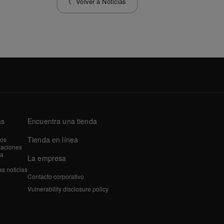
Volver a Noticias
as
Encuentra una tienda
Tienda en línea
tos
zaciones
a
La empresa
as noticias
Contacto corporativo
Vulnerability disclosure policy