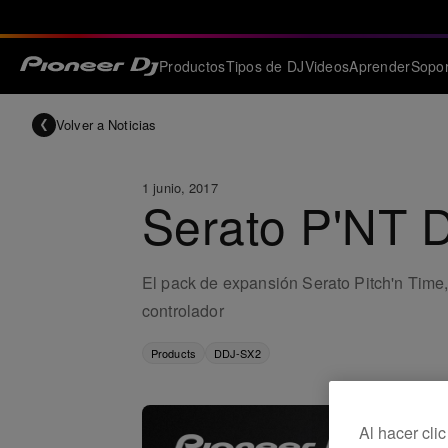
Productos
Tipos de DJ
Videos
Aprender
Sopor
Volver a Noticias
1 junio, 2017
Serato P'NT D
El pack de expansión Serato Pitch'n Time, 
controlador
Products
DDJ-SX2
Al hacer cli