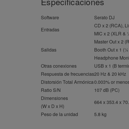
Especificaciones
Software
Serato DJ
CD x 2 (RCA), L
Entradas
MIC x 2 (XLR & ¼
Master Out x 2 (
Salidas
Booth Out x 1 (¼ 
Headphone Monito
Otras conexiones
USB x 1 (B termi
Respuesta de frecuencias
20 Hz & 20 kHz
Distorsión Total Armónica
0.003% or meno
Ratio S/N
107 dB (PC)
Dimensiones
664 x 353.4 x 7
(W x D x H)
Peso de la unidad
5.8 kg