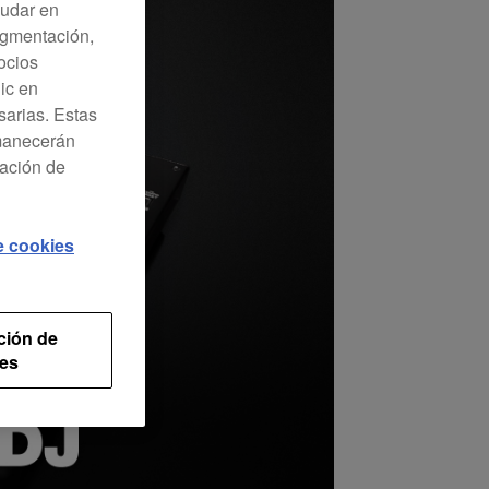
yudar en
Segmentación,
ocios
lic en
sarias. Estas
rmanecerán
ración de
de cookies
ción de
es