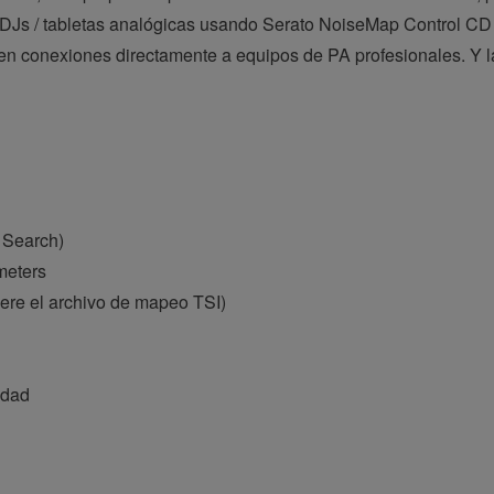
s / tabletas analógicas usando Serato NoiseMap Control CD / 
en conexiones directamente a equipos de PA profesionales. Y 
 Search)
meters
iere el archivo de mapeo TSI)
idad