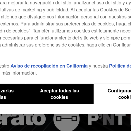
ara mejorar la navegación del sitio, analizar el uso del sitio y a
ciativas de marketing y publicidad. Al aceptar las Cookies de 
rmitiendo que divulguemos información personal con nuestros s
s externos. Para administrar sus preferencias de cookies, haga c
ón de cookies". También utilizamos cookies estrictamente nece
necesarias para el funcionamiento del sitio web y siempre pe
a administrar sus preferencias de cookies, haga clic en Configu
estro
Aviso de recopilación en California
y nuestra
Política 
 más información.
zarlas
Aceptar todas las
Configura
das
cookies
cooki