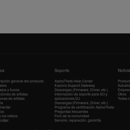
os
Soporte
Notici
ipción general del producto
AlphaTheta Help Center
Produc
iales
Explora Support Gateway
Actuali
jos y trucos
Descargas (Firmware, Driver, etc.)
Empres
ciones de artistas
Información de soporte para SO y
Otros
ones de artistas
aplicaciones DJ
Todas l
ra
Descargas (Firmware, Driver, etc.)
mental
Programa de certificación AlphaTheta
tos
Preguntas frecuentes
 los vídeos
Foro de la comunidad
ender
Servicio, reparación, garantía