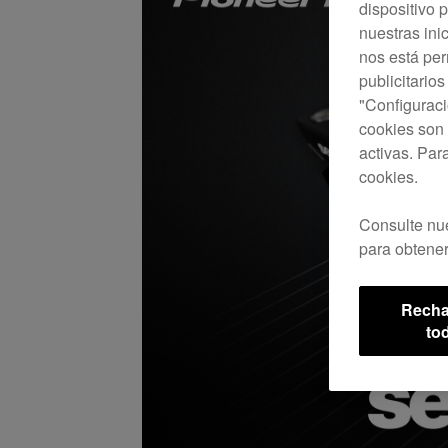
dispositivo p
nuestras ini
nos está pe
publicitario
"Configuraci
cookies son 
activas. Par
cookies.
Consulte nu
para obtener
Recha
to