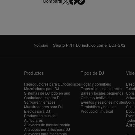
Compartir
Noticias
Serato P'NT DJ incluido con el DDJ-SX2
Productos
Tipos de DJ
Víde
Reproductores para DJ/tocadiscos
Hogar y dormitorio
Descr
Mezcladores para DJ
Transmisiones en directo
Tutor
Sistemas de DJ todo en uno
Bares y locales pequeños
Conse
Controladores para DJ
Clubes y festivales
Actua
Software/interfaces
Eventos y sesiones móviles
Opini
Muestreadores para DJ
Turntablism y batallas
Cultu
Efectos para DJ
Producción musical
Docu
Producción musical
Even
Auriculares
Todos
Apr
Altavoces de monitorización
Altavoces portátiles para DJ
Altavoces para megafonía