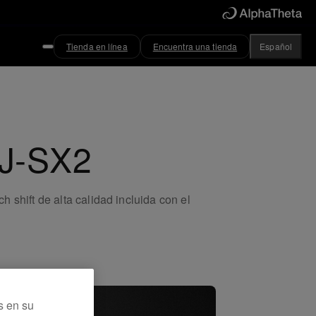
Tienda en línea
Encuentra una tienda
Español
DJ-SX2
 shift de alta calidad incluida con el
s en su