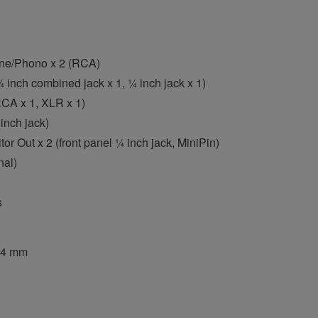
ine/Phono x 2 (RCA)
 inch combined jack x 1, ¼ inch jack x 1)
RCA x 1, XLR x 1)
inch jack)
r Out x 2 (front panel ¼ inch jack, MiniPin)
nal)
s
0.4 mm