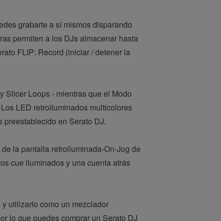
uedes grabarte a sí mismos disparando
uras permiten a los DJs almacenar hasta
to FLIP: Record (iniciar / detener la
 y Slicer Loops - mientras que el Modo
. Los LED retroiluminados multicolores
s preestablecido en Serato DJ.
de la pantalla retroiluminada-On-Jog de
os cue iluminados y una cuenta atrás
s y utilizarlo como un mezclador
por lo que puedes comprar un Serato DJ