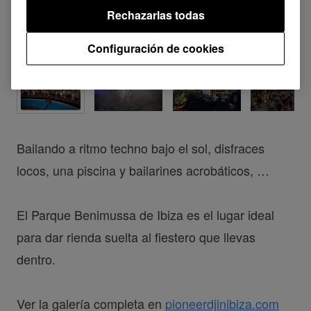
Rechazarlas todas
Configuración de cookies
Bailando a ritmo techno bajo el sol, disfraces
locos, una piscina y bailarines acrobáticos, …
El Parque Benimussa de Ibiza es el lugar ideal
para dar rienda suelta al fiestero que llevas
dentro.
Ver la galería completa en
pioneerdjinibiza.com