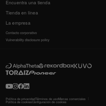
Empresa
Encuentra una tienda
Preguntas frecuentes
Otros
Foro de la comunidad
Todas las noticias
Servicio, reparación, garantía
Tienda en línea
La empresa
Contacto corporativo
Vulnerability disclosure policy
Política de privacidad
Términos de uso
Marcas comerciales
Política de cookies
Configuración de cookies