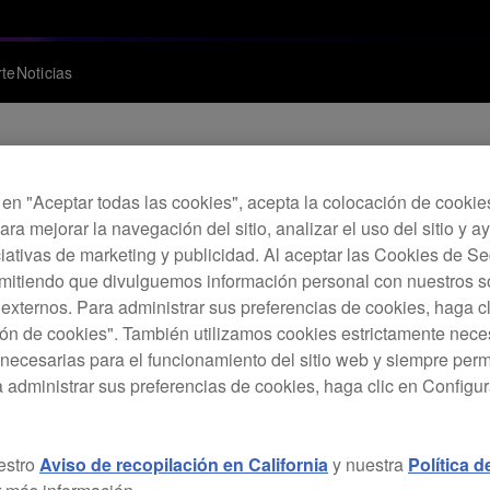
te
Noticias
c en "Aceptar todas las cookies", acepta la colocación de cookie
Actualización de Fi
ara mejorar la navegación del sitio, analizar el uso del sitio y a
ciativas de marketing y publicidad. Al aceptar las Cookies de 
rmitiendo que divulguemos información personal con nuestros s
s externos. Para administrar sus preferencias de cookies, haga c
ón de cookies". También utilizamos cookies estrictamente nece
necesarias para el funcionamiento del sitio web y siempre pe
a administrar sus preferencias de cookies, haga clic en Configu
estro
Aviso de recopilación en California
y nuestra
Política 
/salida de audio incorrecta al conectarse a un dispositivo iOS.