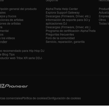
ipción general del producto
AlphaTheta Help Center
Produc
iales
Explora Support Gateway
Actuali
jos y trucos
Descargas (Firmware, Driver, etc.)
Empres
ciones de artistas
Información de soporte para SO y
Otros
ones de artistas
aplicaciones DJ
Todas l
ra
Descargas (Firmware, Driver, etc.)
mental
Programa de certificación AlphaTheta
tos
Preguntas frecuentes
 los vídeos
Foro de la comunidad
ender
Servicio, reparación, garantía
po recomendado para Hip Hop DJ
e Blog Tips
ductor web Tribe XR serie DDJ-
rcas comerciales
Política de cookies
Configuración de cookies