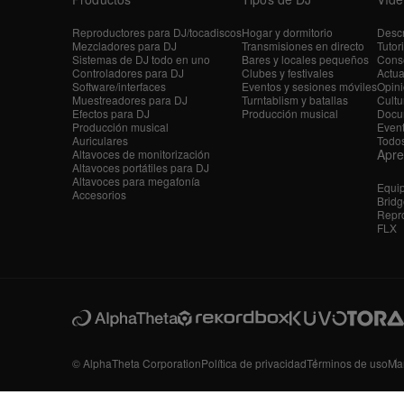
Reproductores para DJ/tocadiscos
Hogar y dormitorio
Descr
Mezcladores para DJ
Transmisiones en directo
Tutor
Sistemas de DJ todo en uno
Bares y locales pequeños
Conse
Controladores para DJ
Clubes y festivales
Actua
Software/interfaces
Eventos y sesiones móviles
Opini
Muestreadores para DJ
Turntablism y batallas
Cultu
Efectos para DJ
Producción musical
Docu
Producción musical
Even
Auriculares
Todos
Apr
Altavoces de monitorización
Altavoces portátiles para DJ
Altavoces para megafonía
Equi
Accesorios
Bridg
Repro
FLX
© AlphaTheta Corporation
Política de privacidad
Términos de uso
Ma