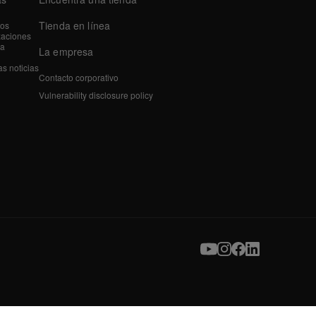
Tienda en línea
tos
zaciones
a
La empresa
as noticias
Contacto corporativo
Vulnerability disclosure policy