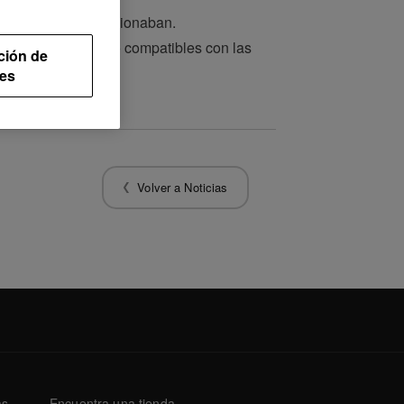
l de efectos no funcionaban.
reproductores DJ no compatibles con las
ción de
es
Volver a Noticias
as
Encuentra una tienda