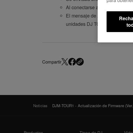
para obtener
Al conectarse a un dispositivo i
El mensaje de Aviso aparecía r
Recha
unidades DJ TOUR SYSTEM.
to
Compartir
Noticias
DJM-TOUR1 - Actualización de Firmware (Ver.
Productos
Tipos de DJ
Víde