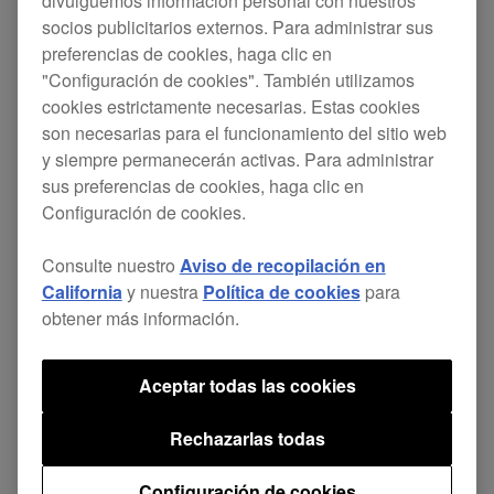
divulguemos información personal con nuestros
socios publicitarios externos. Para administrar sus
La longitud del retraso de corte ha
preferencias de cookies, haga clic en
cambiado para un scratch más
"Configuración de cookies". También utilizamos
sensible.
cookies estrictamente necesarias. Estas cookies
son necesarias para el funcionamiento del sitio web
El canal seleccionado se mostraba en
y siempre permanecerán activas. Para administrar
el display al cambiar el efecto de canal.
sus preferencias de cookies, haga clic en
Solucionado
Configuración de cookies.
Había ruido de chasquidos en audio por
Consulte nuestro
Aviso de recopilación en
USB (FX SEND/RETURN) al conmutar
California
y nuestra
Política de cookies
para
la asignación de FX en rekordbox con
obtener más información.
BEAT FX activado.
Aceptar todas las cookies
Solucionados otros problemas
menores.
Rechazarlas todas
Configuración de cookies