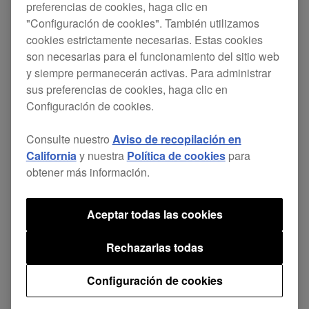
preferencias de cookies, haga clic en
Apareció un aviso repetidamente en la
"Configuración de cookies". También utilizamos
cookies estrictamente necesarias. Estas cookies
pantalla inclinable cuando se conectaba
son necesarias para el funcionamiento del sitio web
a reproductores DJ no compatibles con
y siempre permanecerán activas. Para administrar
las unidades TOUR SYSTEM DJ.
sus preferencias de cookies, haga clic en
Configuración de cookies.
Consulte nuestro
Aviso de recopilación en
California
y nuestra
Política de cookies
para
obtener más información.
Compartir
Aceptar todas las cookies
Volver a Noticias
Rechazarlas todas
Configuración de cookies