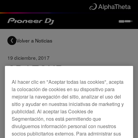
Volver a Noticias
19 diciembre, 2017
CDJ-TOUR1 -
Actualización de
Al hacer clic en "Aceptar todas las cookies", acepta
Firmware (Ver.1.52)
la colocación de cookies en su dispositivo para
mejorar la navegación del sitio, analizar el uso del
sitio y ayudar en nuestras iniciativas de marketing y
publicidad. Al aceptar las Cookies de
Updates
CDJ-TOUR1
Segmentación, nos está permitiendo que
divulguemos información personal con nuestros
socios publicitarios externos. Para administrar sus
Solucionado