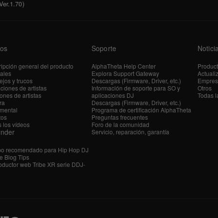
er.1.70)
os
Soporte
Notici
ipción general del producto
AlphaTheta Help Center
Produc
iales
Explora Support Gateway
Actuali
jos y trucos
Descargas (Firmware, Driver, etc.)
Empres
ciones de artistas
Información de soporte para SO y
Otros
ones de artistas
aplicaciones DJ
Todas l
ra
Descargas (Firmware, Driver, etc.)
mental
Programa de certificación AlphaTheta
tos
Preguntas frecuentes
 los vídeos
Foro de la comunidad
ender
Servicio, reparación, garantía
po recomendado para Hip Hop DJ
e Blog Tips
ductor web Tribe XR serie DDJ-