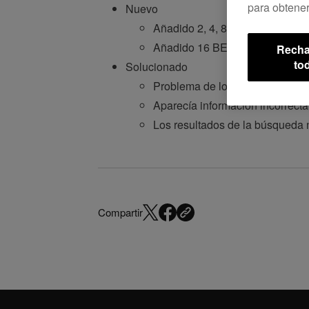
para obtener
Nuevo
Añadido 2, 4, 8 y 16 BEAT JUMP
Añadido 16 BEAT JUMP cuando 
Recha
to
Solucionado
Problema de loop de emergencia
Aparecía información incorre
Los resultados de la búsqueda
Compartir