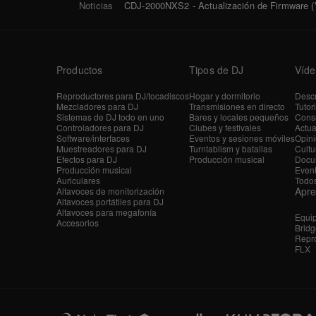
Noticias
CDJ-2000NXS2 - Actualización de Firmware (V
Productos
Tipos de DJ
Víde
Reproductores para DJ/tocadiscos
Hogar y dormitorio
Descr
Mezcladores para DJ
Transmisiones en directo
Tutor
Sistemas de DJ todo en uno
Bares y locales pequeños
Conse
Controladores para DJ
Clubes y festivales
Actua
Software/interfaces
Eventos y sesiones móviles
Opini
Muestreadores para DJ
Turntablism y batallas
Cultu
Efectos para DJ
Producción musical
Docu
Producción musical
Even
Auriculares
Todos
Apr
Altavoces de monitorización
Altavoces portátiles para DJ
Altavoces para megafonía
Equi
Accesorios
Bridg
Repro
FLX