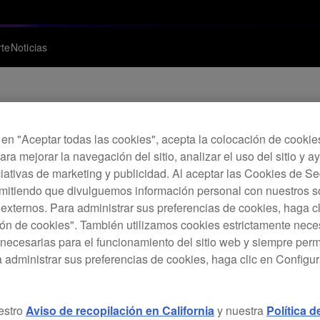
te
Noticias
c en "Aceptar todas las cookies", acepta la colocación de cookie
 - Actualización de
ara mejorar la navegación del sitio, analizar el uso del sitio y a
ciativas de marketing y publicidad. Al aceptar las Cookies de 
rmitiendo que divulguemos información personal con nuestros s
s externos. Para administrar sus preferencias de cookies, haga c
ón de cookies". También utilizamos cookies estrictamente nece
necesarias para el funcionamiento del sitio web y siempre pe
a administrar sus preferencias de cookies, haga clic en Configu
estro
Aviso de recopilación en California
y nuestra
Política 