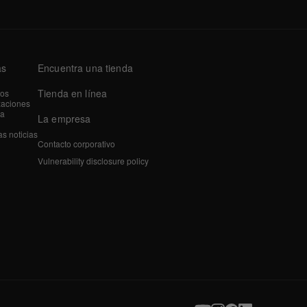
as
Encuentra una tienda
Tienda en línea
tos
zaciones
a
La empresa
as noticias
Contacto corporativo
Vulnerability disclosure policy