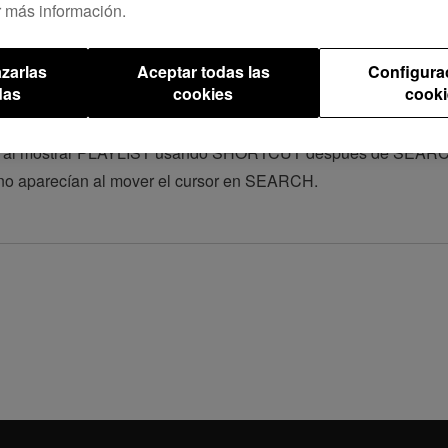
 más información.
. (Presionar [BEAT JUMP] para seleccionar la longitud).
se utiliza con el DDJ-SP1.
zarlas
Aceptar todas las
Configura
das
cookies
cooki
 con ciertos archivos MP3 que contienen datos de etiqueta A
cta al mostrar PLAYLIST usando SHORTCUT después de SEARCH 
 no aparecían al mover el cursor en SEARCH.