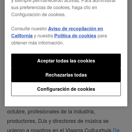
y siempre permanecerán activas. Para administrar
sus preferencias de cookies, haga clic en
Configuración de cookies.
Consulte nuestro
Aviso de recopilación en
California
y nuestra
Política de cookies
para
obtener más información.
Aceptar todas las cookies
Rechazarlas todas
Configuración de cookies
Ya ha finalizado otro año de caos en la pista de
baile en Amsterdam Dance Event. Del 19 al 21 de
octubre, profesionales de la industria,
productores, DJs y directores de música se
unieron a nosotros en el Vlaams Cultuurhuis
De