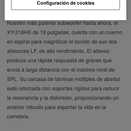
Configuración de cookies
Nuestro más potente subwoofer hasta ahora, el
XY-218HS de 18 pulgadas, cuenta con un cuerno
en espiral para magnificar el sonido de sus dos
altavoces LF, de alto rendimiento. El altavoz
produce una rápida respuesta de graves que
envía a larga distancia con el máximo nivel de
SPL. Su carcasa de láminas múltiples de abedul
está reforzada con soportes rígidos para reducir
la resonancia y la distorsión, proporcionando un
exterior robusto para soportar la vida en la
carretera.