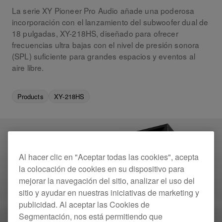
La serie XY Pioneer Pro Audio añade una poderosa
incorporación con el lanzamiento del subwoofer dual de
18 pulgadas, XY-218HS, diseñado para ofrecer
frecuencias ultra bajas con el nivel de presión sonora
(SPL) suficiente para grandes espacios y eventos al
aire libre.
Products
XY-218HS
Al hacer clic en "Aceptar todas las cookies", acepta
la colocación de cookies en su dispositivo para
mejorar la navegación del sitio, analizar el uso del
sitio y ayudar en nuestras iniciativas de marketing y
publicidad. Al aceptar las Cookies de
Segmentación, nos está permitiendo que