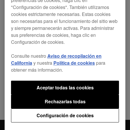
preferencias de cookies, haga clic en
"Configuración de cookies". También utilizamos
cookies estrictamente necesarias. Estas cookies
Se ha liberado el driver de la DJM-TOUR1.
son necesarias para el funcionamiento del sitio web
y siempre permanecerán activas. Para administrar
sus preferencias de cookies, haga clic en
Configuración de cookies.
Consulte nuestro
Aviso de recopilación en
Compartir
California
y nuestra
Política de cookies
para
obtener más información.
Volver a Noticias
Aceptar todas las cookies
Rechazarlas todas
Configuración de cookies
DJM-TOUR1 - actualización de driver