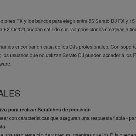
otones FX y los bancos para elegir entre 55 Serato DJ FX y 15
a FX On/Off pueden salir de sus “composiciones creativas a tie
íamos encontrar en casa de los DJs profesionales. Con soporte
; los usuarios que no utilizan Serato DJ pueden acceder a los F
tware.
ALES
ivo para realizar Scratches de precisión
er con características que aseguran una respuesta fiable - para
sta
ece una respuesta rápida y precisa, mientras que los DJs puede