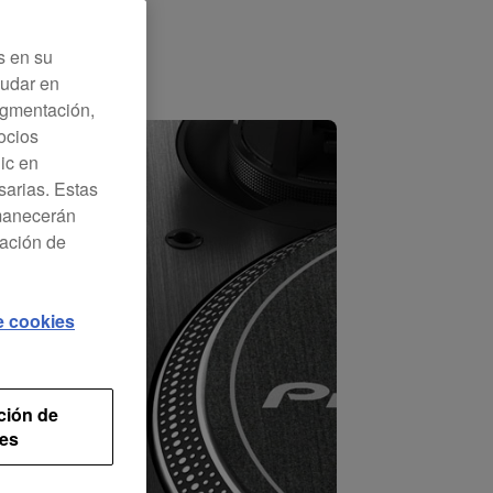
s en su
yudar en
Segmentación,
ocios
lic en
sarias. Estas
rmanecerán
ración de
de cookies
ción de
es