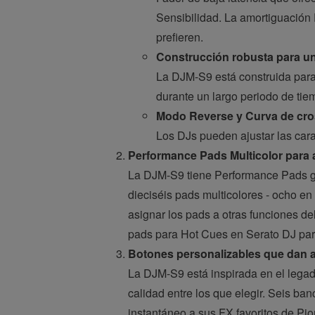
Sensibilidad. La amortiguación 
prefieren.
Construcción robusta para un
La DJM-S9 está construida para 
durante un largo periodo de tiem
Modo Reverse y Curva de cro
Los DJs pueden ajustar las cara
Performance Pads Multicolor para
La DJM-S9 tiene Performance Pads gra
dieciséis pads multicolores - ocho en
asignar los pads a otras funciones de
pads para Hot Cues en Serato DJ para
Botones personalizables que dan a
La DJM-S9 está inspirada en el lega
calidad entre los que elegir. Seis b
instantáneo a sus FX favoritos de Pio