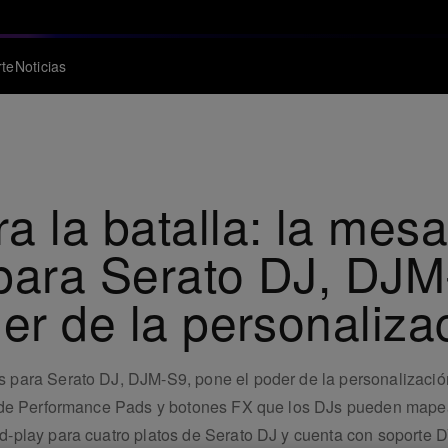
te
Noticias
a la batalla: la mes
para Serato DJ, DJM-
der de la personaliza
para Serato DJ, DJM-S9, pone el poder de la personalizació
 de Performance Pads y botones FX que los DJs pueden mapear
play para cuatro platos de Serato DJ y cuenta con soporte DV