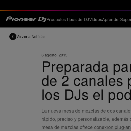
Productos
Tipos de DJ
Videos
Aprender
Sopor
Volver a Noticias
6 agosto, 2015
Preparada par
de 2 canales 
los DJs el po
La nueva mesa de mezclas de dos canales 
rápido, preciso y personalizable, además
mesa de mezclas ofrece conexión plug-and-