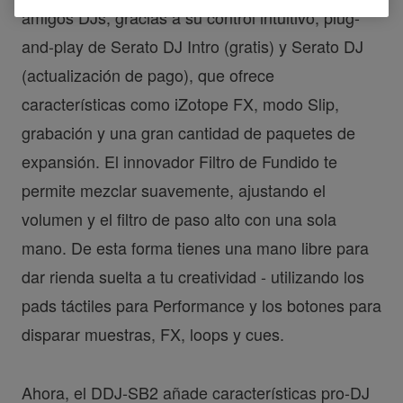
amigos DJs, gracias a su control intuitivo, plug-
and-play de Serato DJ Intro (gratis) y Serato DJ
(actualización de pago), que ofrece
características como iZotope FX, modo Slip,
grabación y una gran cantidad de paquetes de
expansión. El innovador Filtro de Fundido te
permite mezclar suavemente, ajustando el
volumen y el filtro de paso alto con una sola
mano. De esta forma tienes una mano libre para
dar rienda suelta a tu creatividad - utilizando los
pads táctiles para Performance y los botones para
disparar muestras, FX, loops y cues.
Ahora, el DDJ-SB2 añade características pro-DJ