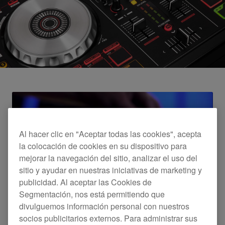
Al hacer clic en "Aceptar todas las cookies", acepta
la colocación de cookies en su dispositivo para
mejorar la navegación del sitio, analizar el uso del
sitio y ayudar en nuestras iniciativas de marketing y
publicidad. Al aceptar las Cookies de
Tutorial Oficial del DDJ-SB2
Segmentación, nos está permitiendo que
divulguemos información personal con nuestros
socios publicitarios externos. Para administrar sus