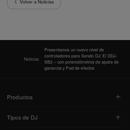
Volver a Noticias
Presentamos un nuevo nivel de
controladores para Serato DJ: El DDJ-
Noticias
SB2 – con potenciómetros de ajuste de
ganancia y Pad de efectos
Productos
Reproductores para DJ/tocadiscos
Mezcladores para DJ
Tipos de DJ
Sistemas de DJ todo en uno
Controladores para DJ
Hogar y dormitorio