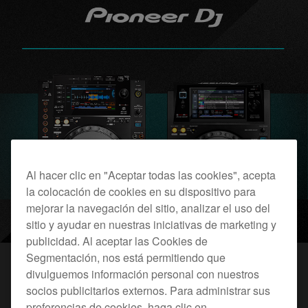
Al hacer clic en "Aceptar todas las cookies", acepta
la colocación de cookies en su dispositivo para
mejorar la navegación del sitio, analizar el uso del
sitio y ayudar en nuestras iniciativas de marketing y
publicidad. Al aceptar las Cookies de
Segmentación, nos está permitiendo que
divulguemos información personal con nuestros
socios publicitarios externos. Para administrar sus
preferencias de cookies, haga clic en