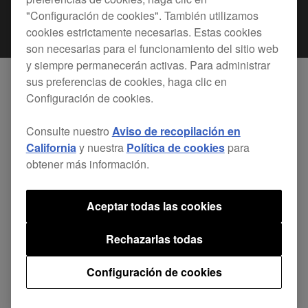
"Configuración de cookies". También utilizamos
cookies estrictamente necesarias. Estas cookies
son necesarias para el funcionamiento del sitio web
y siempre permanecerán activas. Para administrar
sus preferencias de cookies, haga clic en
Configuración de cookies.
Los reproductores CDJ-900NXS y XDJ-1000 de
Pioneer DJ, ahora soportan TRAKTOR PRO 2
Consulte nuestro
Aviso de recopilación en
(versión 2.8.1 o superior). Así que los DJs solo
California
y nuestra
Política de cookies
para
obtener más información.
tienen que llegar a la cabina, conecte su PC/Mac,
y comenzar la sesión con TRAKTOR PRO 2. No
Aceptar todas las cookies
necesitan una tarjeta de sonido externa. La
información de la pista TRAKTOR y - incluyendo
Rechazarlas todas
BPM, visualización de onda, cues y loops se
Configuración de cookies
muestra en la gran pantalla multicolor del
reproductor. También los DJs pueden usar la