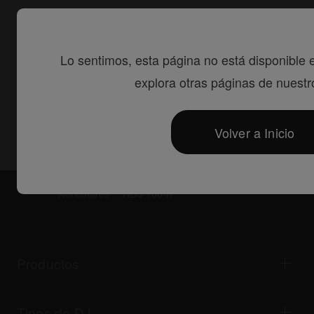
8 septiembre, 2015
Sonido con Estilo: auriculares HDJ-
700 con sonido optimizado
Lo sentimos, esta página no está disponible e
explora otras páginas de nuestro
Compartir
Volver a Inicio
Auriculares
HDJ-700-K
Productos
Reproductores para DJ/tocadiscos
Mezcladores para DJ
Tipos de DJ