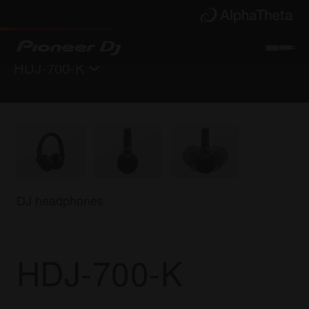
HDJ-700-K
Volver a
Auriculares
Características principales
Especificaciones
Soporte
DJ headphones
Encuentra una tienda
HDJ-700-K