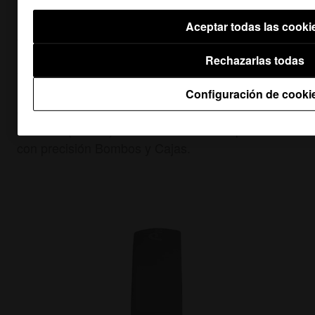
Los HDJ-700 están optimizados para la música
Aceptar todas las cooki
de baile. Sus almohadillas estrechas y los
auriculares de 40 mm de diámetro, con imanes de
Rechazarlas todas
tierras raras, garantizan un sonido de bajo
potente, mientras que un diafragma más grueso
Configuración de cooki
de lo normal (19 micras) y una bobina de cable de
aluminio (CCAW) revestido de cobre reproducen
con precisión Bombos y Cajas.