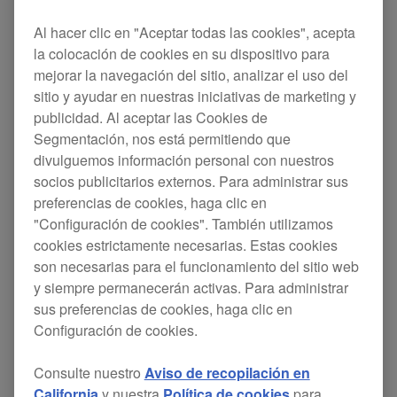
Al hacer clic en "Aceptar todas las cookies", acepta
la colocación de cookies en su dispositivo para
If you’re looking for a mixer that matches our new
mejorar la navegación del sitio, analizar el uso del
industry-standard
CDJ-2000
digital decks in
sitio y ayudar en nuestras iniciativas de marketing y
power and performance, look no further.
publicidad. Al aceptar las Cookies de
Segmentación, nos está permitiendo que
Developed with the help of a number of
divulguemos información personal con nuestros
international DJs, this innovative mixer aims for
socios publicitarios externos. Para administrar sus
preferencias de cookies, haga clic en
relevance in both functionality and operation
"Configuración de cookies". También utilizamos
to give you
.
total creative freedom
cookies estrictamente necesarias. Estas cookies
Designed with an integrated system approach to
son necesarias para el funcionamiento del sitio web
y siempre permanecerán activas. Para administrar
simplify the ever-expanding DJ booth, the DJM-
sus preferencias de cookies, haga clic en
2000 has
the effects technology of the
EFX-
Configuración de cookies.
. The 6 individual effects processors
1000
built in
allow you to create your own unique sounds in
Consulte nuestro
Aviso de recopilación en
conjunction with a stunning
industry-first multi-
California
y nuestra
Política de cookies
para