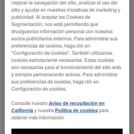
mejorar la navegación del sitio, analizar el uso del
sitio y ayudar en nuestras iniciativas de marketing y
publicidad. Al aceptar las Cookies de
Segmentación, nos está permitiendo que
Compact, easy-to-carry
divulguemos información personal con nuestros
38 cm wide, with only 1.6 kg to carry, you could
socios publicitarios externos. Para administrar sus
use this controller in the smallest spaces.
preferencias de cookies, haga clic en
"Configuración de cookies". También utilizamos
Multi-coloured LED JOG lights
cookies estrictamente necesarias. Estas cookies
Beside the 3 body colours available, you can also
son necesarias para el funcionamiento del sitio web
customize to your taste the colours of the JOG.
y siempre permanecerán activas. Para administrar
sus preferencias de cookies, haga clic en
Portable and multifunctional
Configuración de cookies.
An ergonomic carrying grip, which doubles as an
iPad stand, allows you to carry the WeGO2 from
Consulte nuestro
Aviso de recopilación en
party to after party.
California
y nuestra
Política de cookies
para
obtener más información.
Designed for Algorridim's djay2
Simply use the provided Lightning to USB cable to