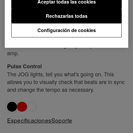
connect the DDJ-WeGO2 to an iPhone/iPod
Aceptar todas las cookies
touch/iPad running Algoriddim's djay2 app, and
Rechazarlas todas
mash up tracks straight from iTunes.
Soundcard inside
Configuración de cookies
No hassle with external soundcards. This
controller connects straigt to your speakers or
amp.
Pulse Control
The JOG lights, tell you what's going on. This
allows you to visually check that beats are in sync
and change the tempo as necessary.
Especificaciones
Soporte