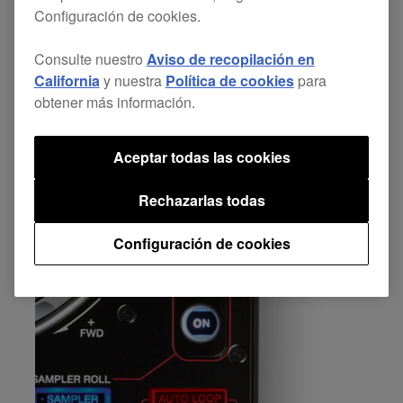
Características
Configuración de cookies.
principales
Consulte nuestro
Aviso de recopilación en
California
y nuestra
Política de cookies
para
obtener más información.
Aceptar todas las cookies
Rechazarlas todas
Configuración de cookies