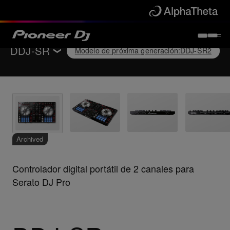
DDJ-SR
Modelo de próxima generación
:
DDJ-SR2
Volver a
Controladores para DJ
Características principales
Especificaciones
Soporte
Archived
Controlador digital portátil de 2 canales para
Modelo de próxima generación
:
DDJ-SR2
Serato DJ Pro