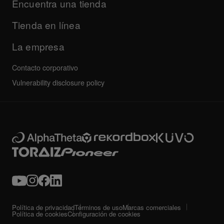
Empresa
Encuentra una tienda
Preguntas frecuentes
Otros
Foro de la comunidad
Todas las noticias
Servicio, reparación, garantía
Tienda en línea
La empresa
Contacto corporativo
Vulnerability disclosure policy
Política de privacidad
Términos de uso
Marcas comerciales
Política de cookies
Configuración de cookies