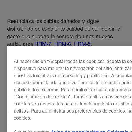
Reemplaza los cables dañados y sigue
disfrutando de excelente calidad de sonido sin el
gasto que supone la compra de unos nuevos
auriculares
HRM-7
,
HRM-6
,
HRM-5
.
Este cable se ha diseñado pensando en los
Al hacer clic en "Aceptar todas las cookies", acepta la 
rigores del uso profesional. La clavija resistente
dispositivo para mejorar la navegación del sitio, analizar
asegura una conexión ajustada y estable,
nuestras iniciativas de marketing y publicidad. Al acep
limitando la vibración y la pérdida de la señal.
nos está permitiendo que divulguemos información pers
publicitarios externos. Para administrar sus preferencias
$36
"Configuración de cookies". También utilizamos cookies 
cookies son necesarias para el funcionamiento del siti
activas. Para administrar sus preferencias de cookies, h
Encuentra una tienda
cookies.
Consulte nuestro
Aviso de recopilación en California
y