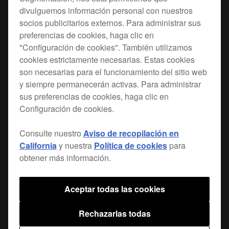
divulguemos información personal con nuestros
Usa el cable WeCAi para conectar un
DDJ-WeGO
socios publicitarios externos. Para administrar sus
o
DDJ-ERGO
a tu librería iTunes en un dispositivo
preferencias de cookies, haga clic en
"Configuración de cookies". También utilizamos
móvil con la app Algorridim's djay 2. O practica
cookies estrictamente necesarias. Estas cookies
mezclando vídeos con la
.
app Algorridim's vjay
son necesarias para el funcionamiento del sitio web
y siempre permanecerán activas. Para administrar
Alimentación vía USB
sus preferencias de cookies, haga clic en
Configuración de cookies.
El WeCAi incluye una conexión USB para
alimentar el WeGO/ERGO a través de un
Consulte nuestro
Aviso de recopilación en
adaptador USB estándar o una batería USB para
California
y nuestra
Política de cookies
para
móvil, de esta forma los DJs pueden pinchar en
obtener más información.
lugares donde no existen tomas de corriente
tradicionales.
Aceptar todas las cookies
Rechazarlas todas
Encuentra una tienda