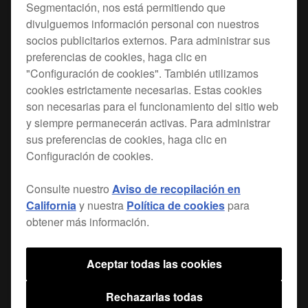
Segmentación, nos está permitiendo que
divulguemos información personal con nuestros
La espuma acolchada protectora y el forro polar
socios publicitarios externos. Para administrar sus
de la bolsa evitan daños por vibraciones y golpes.
preferencias de cookies, haga clic en
"Configuración de cookies". También utilizamos
cookies estrictamente necesarias. Estas cookies
Encuentra una tienda
son necesarias para el funcionamiento del sitio web
y siempre permanecerán activas. Para administrar
sus preferencias de cookies, haga clic en
Configuración de cookies.
Consulte nuestro
Aviso de recopilación en
Combina con
California
y nuestra
Política de cookies
para
obtener más información.
Aceptar todas las cookies
Rechazarlas todas