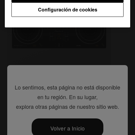
Configuración de cookies
Controladores para DJ
Lo sentimos, esta página no está disponible
DDJ-REV1
en tu región. En su lugar,
Controlador DJ de 2 canales estilo scratch para
explora otras páginas de nuestro sitio web.
Serato DJ Lite
Volver a Inicio