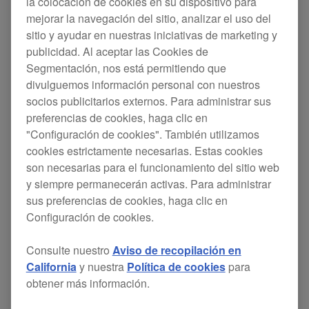
la colocación de cookies en su dispositivo para
mejorar la navegación del sitio, analizar el uso del
DJs can now purchase specially designed
sitio y ayudar en nuestras iniciativas de marketing y
replacement P-LOCK Fader caps, available in
publicidad. Al aceptar las Cookies de
black, white, and silver, to improve the user-
Segmentación, nos está permitiendo que
friendliness of many Pioneer mixers. They can
divulguemos información personal con nuestros
also be creative and unique by utilizing different
socios publicitarios externos. Para administrar sus
preferencias de cookies, haga clic en
color fader caps to create a more customized look
"Configuración de cookies". También utilizamos
for their mixers.
cookies estrictamente necesarias. Estas cookies
Each set contains
of
son necesarias para el funcionamiento del sitio web
three complete caps
y siempre permanecerán activas. Para administrar
the same color.
sus preferencias de cookies, haga clic en
Each individual cap contains three pieces
Configuración de cookies.
that require assembly (includes instruction
guide).
Consulte nuestro
Aviso de recopilación en
California
y nuestra
Política de cookies
para
obtener más información.
Compatible with the following Pioneer DJM mixers
and DDJ controllers: