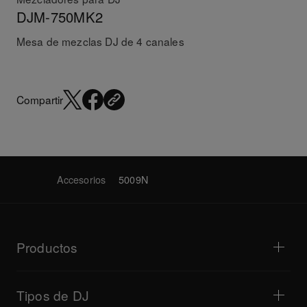
DJM-750MK2
Mesa de mezclas DJ de 4 canales
Compartir
Accesorios
5009N
Productos
Reproductores para DJ/tocadiscos
Mezcladores para DJ
Tipos de DJ
Sistemas de DJ todo en uno