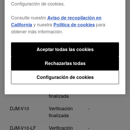
Configuración de cookies.
DJM-S11
Verificación
-
Consulte nuestro
Aviso de recopilación en
finalizada
California
y nuestra
Política de cookies
para
DJM-S9
Verificación
-
obtener más información.
finalizada
Aceptar todas las cookies
DJM-S7
Verificación
-
finalizada
Rechazarlas todas
DJM-S5
Verificación
-
finalizada
Configuración de cookies
DJM-S3
Verificación
-
finalizada
DJM-V10
Verificación
-
finalizada
DJM-V10-LF
Verificación
-