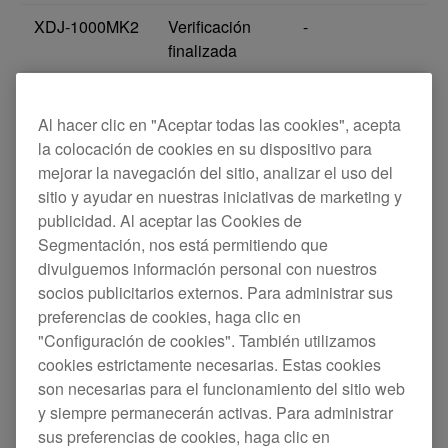
XDJ-1000MK2
Verificación
-
finalizada
XDJ-700
Verificación
-
finalizada
Al hacer clic en "Aceptar todas las cookies", acepta
la colocación de cookies en su dispositivo para
PLX-CRSS12
Verificación
-
mejorar la navegación del sitio, analizar el uso del
finalizada
sitio y ayudar en nuestras iniciativas de marketing y
publicidad. Al aceptar las Cookies de
Segmentación, nos está permitiendo que
Mesas de mezclas
divulguemos información personal con nuestros
socios publicitarios externos. Para administrar sus
Modelo
Estado
Nota
preferencias de cookies, haga clic en
"Configuración de cookies". También utilizamos
euphonia
Verificación
-
cookies estrictamente necesarias. Estas cookies
finalizada
son necesarias para el funcionamiento del sitio web
y siempre permanecerán activas. Para administrar
DJM-A9
Verificación
-
sus preferencias de cookies, haga clic en
finalizada