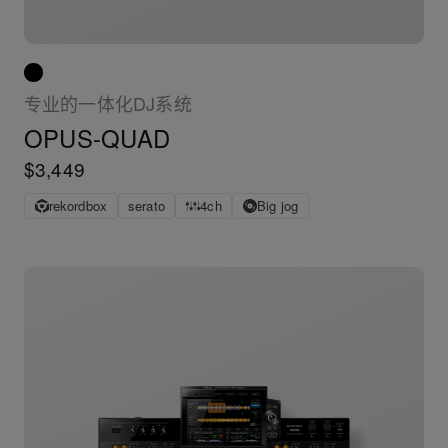
专业的一体化DJ系统
OPUS-QUAD
$3,449
rekordbox
serato
4ch
Big jog