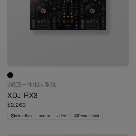
2通道一体化DJ系统
XDJ-RX3
$2,269
rekordbox
serato
2ch
Phono input