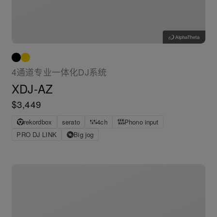
4通道专业一体化DJ系统
XDJ-AZ
$3,449
rekordbox
serato
4ch
Phono input
PRO DJ LINK
Big jog