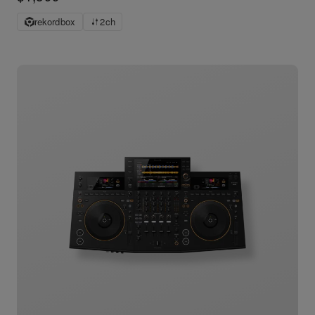
rekordbox
2ch