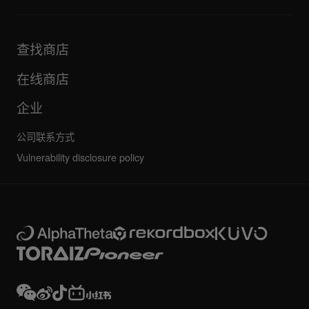
DJ 应用和操作系统支持信息
产品
手册和文档
更新
AlphaTheta 认证计划
公司
查找商店
FAQ
其他
社区论坛
全部新闻
维护、维修、保修
在线商店
企业
公司联系方式
Vulnerability disclosure policy