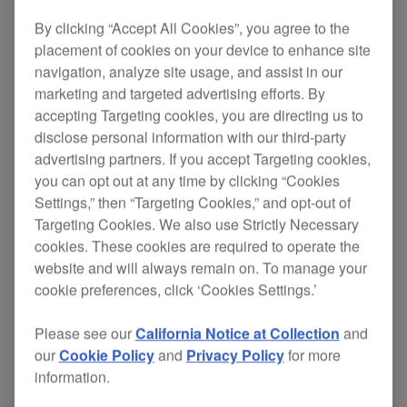
By clicking “Accept All Cookies”, you agree to the
placement of cookies on your device to enhance site
navigation, analyze site usage, and assist in our
marketing and targeted advertising efforts. By
accepting Targeting cookies, you are directing us to
disclose personal information with our third-party
advertising partners. If you accept Targeting cookies,
you can opt out at any time by clicking “Cookies
Settings,” then “Targeting Cookies,” and opt-out of
Targeting Cookies. We also use Strictly Necessary
cookies. These cookies are required to operate the
website and will always remain on. To manage your
cookie preferences, click ‘Cookies Settings.’
Please see our
California Notice at Collection
and
our
Cookie Policy
and
Privacy Policy
for more
information.
2通道一体化DJ系统