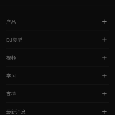
产品
DJ播放器/转盘
DJ混音器
DJ类型
一体化DJ系统
DJ控制器
家庭与卧室
软件和接口
直播
DJ采样器
视频
酒吧与小型场地
DJ效果器
俱乐部与音乐节
音乐制作
产品概览
活动与移动演出
耳机
教程
唱盘主义与对决
监听扬声器
学习
技巧和窍门
音乐制作
便携式DJ扬声器
艺术家演出
扩音扬声器
适合初学者的 DJ 设备
艺术家心得
配件
推荐给 Hip Hop DJ 的设备
文化
支持
Bridge Blog Tips
纪录片
Tribe XR DDJ-FLX 系列网络播放器
活动
AlphaTheta Help Center
全部视频
探索 Support Gateway
最新消息
下载（固件、驱动程序等）