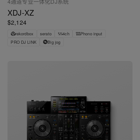
4通道专业一体化DJ系统
XDJ-XZ
$2,124
rekordbox
serato
4ch
Phono input
PRO DJ LINK
Big jog