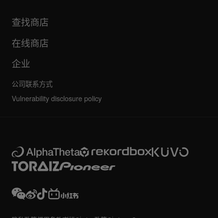
产品
手册和文档
更新
AlphaTheta 认证计划
公司
查找商店
FAQ
其他
社区论坛
全部新闻
维护、维修、保修
在线商店
企业
公司联系方式
Vulnerability disclosure policy