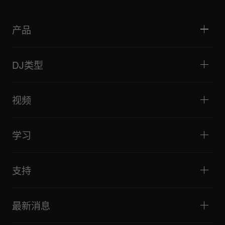
产品
DJ播放器/转盘
DJ混音器
DJ类型
一体化DJ系统
DJ控制器
家庭与卧室
软件和接口
直播
DJ采样器
视频
酒吧与小型场地
DJ效果器
俱乐部与音乐节
音乐制作
产品概览
活动与移动演出
耳机
教程
唱盘主义与对决
监听扬声器
学习
技巧和窍门
音乐制作
便携式DJ扬声器
艺术家演出
扩音扬声器
适合初学者的 DJ 设备
艺术家心得
配件
推荐给 Hip Hop DJ 的设备
文化
支持
Bridge Blog Tips
纪录片
Tribe XR DDJ-FLX 系列网络播放器
活动
AlphaTheta Help Center
全部视频
探索 Support Gateway
最新消息
下载（固件、驱动程序等）
DJ 应用和操作系统支持信息