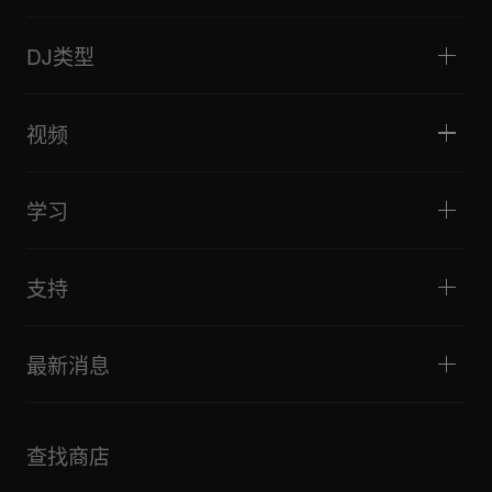
DJ播放器/转盘
DJ混音器
DJ类型
一体化DJ系统
DJ控制器
家庭与卧室
软件和接口
直播
DJ采样器
视频
酒吧与小型场地
DJ效果器
俱乐部与音乐节
音乐制作
产品概览
活动与移动演出
耳机
教程
唱盘主义与对决
监听扬声器
学习
技巧和窍门
音乐制作
便携式DJ扬声器
艺术家演出
扩音扬声器
适合初学者的 DJ 设备
艺术家心得
配件
推荐给 Hip Hop DJ 的设备
文化
支持
Bridge Blog Tips
纪录片
Tribe XR DDJ-FLX 系列网络播放器
活动
AlphaTheta Help Center
全部视频
探索 Support Gateway
最新消息
下载（固件、驱动程序等）
DJ 应用和操作系统支持信息
产品
手册和文档
更新
AlphaTheta 认证计划
公司
查找商店
FAQ
其他
社区论坛
全部新闻