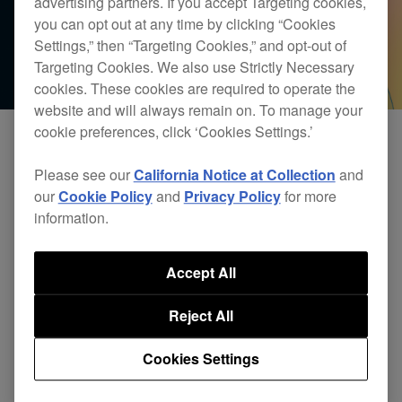
advertising partners. If you accept Targeting cookies,
you can opt out at any time by clicking “Cookies
Settings,” then “Targeting Cookies,” and opt-out of
Targeting Cookies. We also use Strictly Necessary
cookies. These cookies are required to operate the
website and will always remain on. To manage your
cookie preferences, click ‘Cookies Settings.’
Please see our
California Notice at Collection
and
目前，我们正在对软件和硬件对 iOS 18 的兼容性
our
Cookie Policy
and
Privacy Policy
for more
进行检查。完成测试后，我们将提供更新。
information.
目前，我们不能保证产品能够兼容操作系统。在我
Accept All
们确保兼容性前，请暂缓升级至 iOS 18。
Reject All
・macOS Sequoia
请点击此处
。
Cookies Settings
・iPadOS 18
请点击此处
。