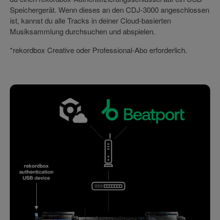
Speichergerät. Wenn dieses an den CDJ-3000 angeschlossen
ist, kannst du alle Tracks in deiner Cloud-basierten
Musiksammlung durchsuchen und abspielen.
*rekordbox Creative oder Professional-Abo erforderlich.