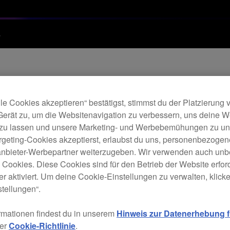
s
le Cookies akzeptieren“ bestätigst, stimmst du der Platzierung
are-Version 3.20 fü
Gerät zu, um die Websitenavigation zu verbessern, uns deine 
 zu lassen und unsere Marketing- und Werbebemühungen zu unt
rgeting-Cookies akzeptierst, erlaubst du uns, personenbezoge
tanbieter-Werbepartner weiterzugeben. Wir verwenden auch unb
e Cookies. Diese Cookies sind für den Betrieb der Website erfor
r aktiviert. Um deine Cookie-Einstellungen zu verwalten, klicke 
tellungen“.
rmationen findest du in unserem
Hinweis zur Datenerhebung fü
erfügbar.
rer
Cookie-Richtlinie
.
rungen.