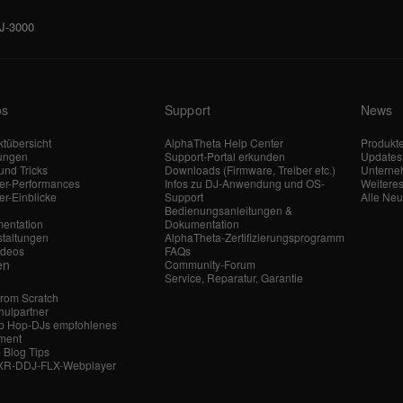
DJ-3000
os
Support
News
tübersicht
AlphaTheta Help Center
Produkt
tungen
Support-Portal erkunden
Updates
und Tricks
Downloads (Firmware, Treiber etc.)
Untern
ler-Performances
Infos zu DJ-Anwendung und OS-
Weitere
er-Einblicke
Support
Alle Neu
Bedienungsanleitungen &
entation
Dokumentation
staltungen
AlphaTheta-Zertifizierungsprogramm
ideos
FAQs
en
Community-Forum
Service, Reparatur, Garantie
From Scratch
hulpartner
ip Hop-DJs empfohlenes
ment
 Blog Tips
-XR-DDJ-FLX-Webplayer