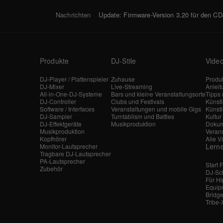
Nachrichten
Update: Firmware-Version 3.20 für den C
Produkte
DJ-Stile
Vide
DJ-Player / Plattenspieler
Zuhause
Produk
DJ-Mixer
Live-Streaming
Anlei
All-in-One-DJ-Systeme
Bars und kleine Veranstaltungsorte
Tipps 
DJ-Controller
Clubs und Festivals
Künst
Software / Interfaces
Veranstaltungen und mobile Gigs
Künstl
DJ-Sampler
Turntablism und Battles
Kultur
DJ-Effektgeräte
Musikproduktion
Dokum
Musikproduktion
Veran
Kopfhörer
Alle V
Lern
Monitor-Lautsprecher
Tragbare DJ-Lautsprecher
PA-Lautsprecher
Start 
Zubehör
DJ-Sc
Für H
Equip
Bridge
Tribe