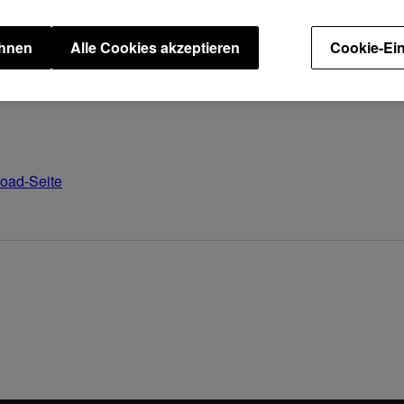
ehnen
Alle Cookies akzeptieren
Cookie-Ein
i Verwendung mit dem DJM-2000NXS eine PRO DJ LINK-Verbind
oad-Seite