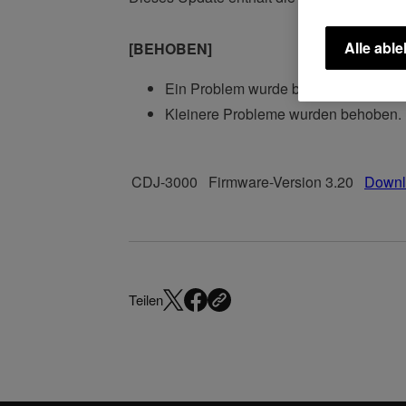
Alle abl
[BEHOBEN]
Ein Problem wurde behoben, das be
Kleinere Probleme wurden behoben.
CDJ-3000
Firmware-Version 3.20
Downl
Teilen