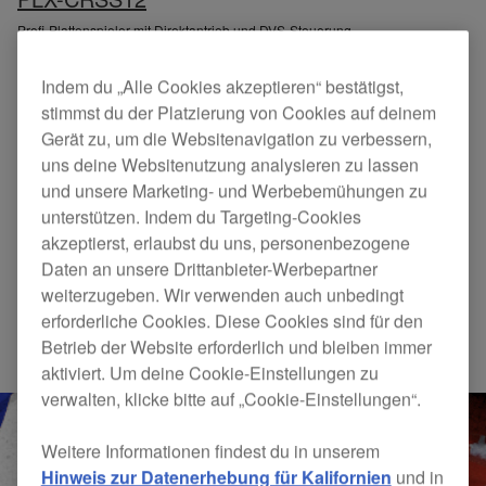
Profi-Plattenspieler mit Direktantrieb und DVS-Steuerung
Indem du „Alle Cookies akzeptieren“ bestätigst,
stimmst du der Platzierung von Cookies auf deinem
Gerät zu, um die Websitenavigation zu verbessern,
uns deine Websitenutzung analysieren zu lassen
und unsere Marketing- und Werbebemühungen zu
unterstützen. Indem du Targeting-Cookies
akzeptierst, erlaubst du uns, personenbezogene
Daten an unsere Drittanbieter-Werbepartner
weiterzugeben. Wir verwenden auch unbedingt
VERGLEICHEN SIE DIE
erforderliche Cookies. Diese Cookies sind für den
SPEZIFIKATIONEN
Betrieb der Website erforderlich und bleiben immer
aktiviert. Um deine Cookie-Einstellungen zu
verwalten, klicke bitte auf „Cookie-Einstellungen“.
1 / 7
Weitere Informationen findest du in unserem
DJM-909
Hinweis zur Datenerhebung für Kalifornien
und in