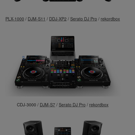
PLX-1000
/
DJM-S11
/
DDJ-XP2
/
Serato DJ Pro
/
rekordbox
CDJ-3000 /
DJM-S7
/
Serato DJ Pro
/
rekordbox