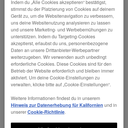
Indem du „Alle Cookies akzeptieren“ bestätigst,
jetzt Firmware-Updates verfügbar.
stimmst du der Platzierung von Cookies auf deinem
Gerät zu, um die Websitenavigation zu verbessern,
Die Updates beinhalten die folgenden
uns deine Websitenutzung analysieren zu lassen
Änderungen:
und unsere Marketing- und Werbebemühungen zu
unterstützen. Indem du Targeting-Cookies
akzeptierst, erlaubst du uns, personenbezogene
CDJ-3000
Daten an unsere Drittanbieter-Werbepartner
[BEHOBEN]
weiterzugeben. Wir verwenden auch unbedingt
erforderliche Cookies. Diese Cookies sind für den
Ein seltenes Problem wurde behoben, bei
Betrieb der Website erforderlich und bleiben immer
aktiviert. Um deine Cookie-Einstellungen zu
dem ein „Warten“-Popup den Zugriff auf den
verwalten, klicke bitte auf „Cookie-Einstellungen“.
DURCHSUCHEN-Bildschirm verhinderte.
Weitere Informationen findest du in unserem
Hinweis zur Datenerhebung für Kalifornien
und in
CDJ-
Firmware-
Download-
unserer
Cookie-Richtlinie
.
3.14
3000
Version
Seite