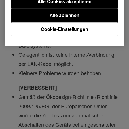
Alle Cookies akzeptieren
OPUS-QUAD
Alle ablehnen
[BEHOBEN]
Cookie-Einstellungen
Probleme bei der Verwendung des exFAT-
Dateisystems.
Gelegentlich ist keine Internet-Verbindung
per LAN-Kabel möglich.
Kleinere Probleme wurden behoben.
[VERBESSERT]
Gemäß der Ökodesign-Richtlinie (Richtlinie
2009/125/EG) der Europäischen Union
wurde die Zeit bis zum automatischen
Abschalten des Geräts bei eingeschalteter