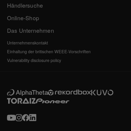
Unternehmen
Händlersuche
FAQs
Weiteres
Community-Forum
Alle Neuigkeiten
Service, Reparatur, Garantie
Online-Shop
Das Unternehmen
Unternehmenskontakt
Einhaltung der britischen WEEE-Vorschriften
Vulnerability disclosure policy