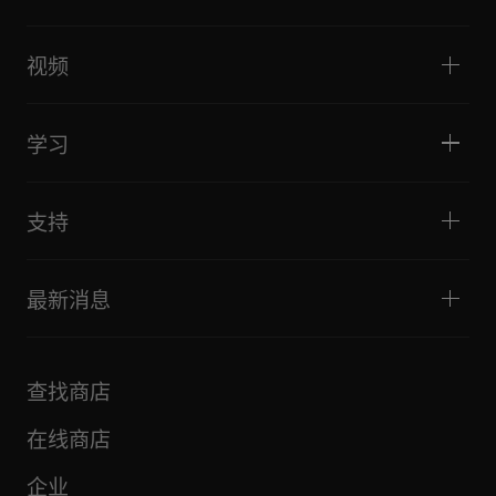
DJ控制器
家庭与卧室
软件和接口
直播
DJ采样器
视频
酒吧与小型场地
DJ效果器
俱乐部与音乐节
音乐制作
产品概览
活动与移动演出
耳机
教程
唱盘主义与对决
监听扬声器
学习
技巧和窍门
音乐制作
便携式DJ扬声器
艺术家演出
扩音扬声器
适合初学者的 DJ 设备
艺术家心得
配件
推荐给 Hip Hop DJ 的设备
文化
支持
Bridge Blog Tips
纪录片
Tribe XR DDJ-FLX 系列网络播放器
活动
AlphaTheta Help Center
全部视频
探索 Support Gateway
最新消息
下载（固件、驱动程序等）
DJ 应用和操作系统支持信息
产品
手册和文档
更新
AlphaTheta 认证计划
公司
查找商店
FAQ
其他
社区论坛
全部新闻
维护、维修、保修
在线商店
企业