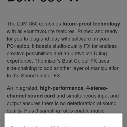
The DJM-850 combines
future-proof technology
with all your favourite features. Primed and ready
for you to plug and play with software on your
PC/laptop, it boasts studio-quality FX for endless
creative possibilities and an unrivalled DJing
experience. The mixer’s Beat Colour FX uses
side-chaining to add another layer of manipulation
to the Sound Colour FX.
An integrated,
high-performance, 4-stereo-
and simultaneous input and
channel sound card
output ensures there is no deterioration of sound
quality. Plus 3 sampling rates enable music
recording, production and DJing.