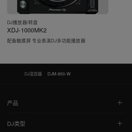
DJ播放器/转盘
XDJ-1000MK2
配备触摸屏 专业表演DJ多功能播放器
DJ混音器
DJM-850-W
产品
DJ播放器/转盘
DJ混音器
DJ类型
一体化DJ系统
DJ控制器