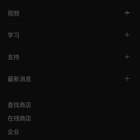
家庭与卧室
软件和接口
直播
DJ采样器
视频
酒吧与小型场地
DJ效果器
俱乐部与音乐节
音乐制作
产品概览
活动与移动演出
耳机
教程
唱盘主义与对决
监听扬声器
学习
技巧和窍门
音乐制作
便携式DJ扬声器
艺术家演出
扩音扬声器
适合初学者的 DJ 设备
艺术家心得
配件
推荐给 Hip Hop DJ 的设备
文化
支持
Bridge Blog Tips
纪录片
Tribe XR DDJ-FLX 系列网络播放器
活动
AlphaTheta Help Center
全部视频
探索 Support Gateway
最新消息
下载（固件、驱动程序等）
DJ 应用和操作系统支持信息
产品
手册和文档
更新
AlphaTheta 认证计划
公司
查找商店
FAQ
其他
社区论坛
全部新闻
维护、维修、保修
在线商店
企业