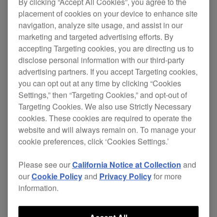
By clicking “Accept All Cookies”, you agree to the
placement of cookies on your device to enhance site
navigation, analyze site usage, and assist in our
规格
支持
marketing and targeted advertising efforts. By
accepting Targeting cookies, you are directing us to
disclose personal information with our third-party
advertising partners. If you accept Targeting cookies,
you can opt out at any time by clicking “Cookies
Settings,” then “Targeting Cookies,” and opt-out of
Targeting Cookies. We also use Strictly Necessary
cookies. These cookies are required to operate the
website and will always remain on. To manage your
cookie preferences, click ‘Cookies Settings.’
Please see our
California Notice at Collection
and
our
Cookie Policy
and
Privacy Policy
for more
主要功能
information.