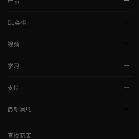
产品
DJ播放器/转盘
DJ混音器
DJ类型
一体化DJ系统
DJ控制器
家庭与卧室
软件和接口
直播
DJ采样器
视频
酒吧与小型场地
DJ效果器
俱乐部与音乐节
音乐制作
产品概览
活动与移动演出
耳机
教程
唱盘主义与对决
监听扬声器
学习
技巧和窍门
音乐制作
便携式DJ扬声器
艺术家演出
扩音扬声器
适合初学者的 DJ 设备
艺术家心得
配件
推荐给 Hip Hop DJ 的设备
文化
支持
Bridge Blog Tips
纪录片
Tribe XR DDJ-FLX 系列网络播放器
活动
AlphaTheta Help Center
全部视频
探索 Support Gateway
最新消息
下载（固件、驱动程序等）
DJ 应用和操作系统支持信息
产品
手册和文档
更新
AlphaTheta 认证计划
公司
查找商店
FAQ