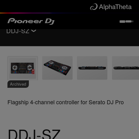
DDJ-SZ
返回
DJ控制器
主要功能
支持
Archived
Flagship 4-channel controller for Serato DJ Pro
DDJ-SZ