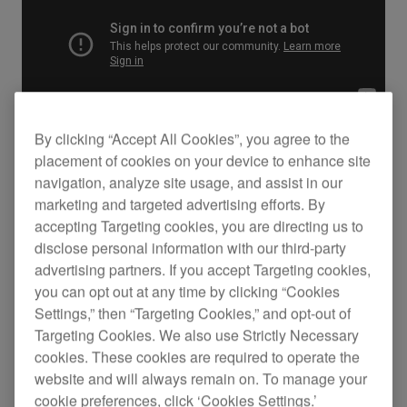
By clicking “Accept All Cookies”, you agree to the
placement of cookies on your device to enhance site
navigation, analyze site usage, and assist in our
主要功能
marketing and targeted advertising efforts. By
accepting Targeting cookies, you are directing us to
disclose personal information with our third-party
advertising partners. If you accept Targeting cookies,
you can opt out at any time by clicking “Cookies
Settings,” then “Targeting Cookies,” and opt-out of
Targeting Cookies. We also use Strictly Necessary
cookies. These cookies are required to operate the
website and will always remain on. To manage your
cookie preferences, click ‘Cookies Settings.’