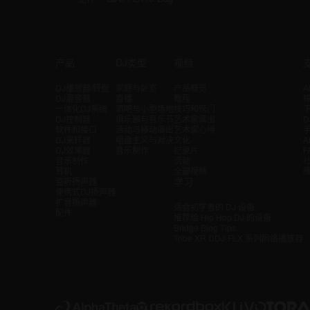
产品
DJ类型
视频
DJ播放器/转盘
家庭与卧室
产品概览
A
DJ混音器
直播
教程
探
一体化DJ系统
酒吧与小型场地
技巧和窍门
DJ控制器
俱乐部与音乐节
艺术家演出
软件和接口
活动与移动演出
艺术家心得
DJ采样器
唱盘主义与对决
文化
A
DJ效果器
音乐制作
纪录片
F
音乐制作
活动
耳机
全部视频
学习
监听扬声器
便携式DJ扬声器
扩音扬声器
适合初学者的 DJ 设备
配件
推荐给 Hip Hop DJ 的设备
Bridge Blog Tips
Tribe XR DDJ-FLX 系列网络播放器