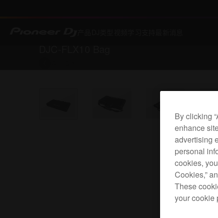
产品
DJ类型
视频
学习
支持
最新消息
DJC-FLX10 Bag
返回
配件
By clicking 
enhance site
advertising 
personal info
cookies, you
Cookies,” an
These cookie
your cookie 