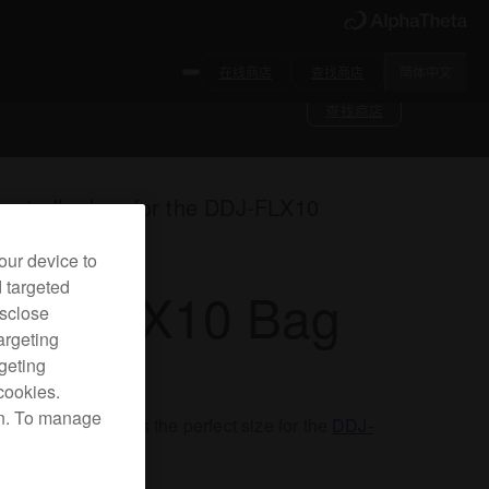
在线商店
查找商店
简体中文
查找商店
ontroller bag for the DDJ-FLX10
our device to
d targeted
JC-FLX10 Bag
isclose
argeting
rgeting
cookies.
on. To manage
DJ controller bag is the perfect size for the
DDJ-
10
.