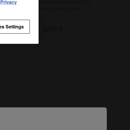
ag's protective egg-foam and fleeced lining
d
Privacy
nt damage from vibrations and shocks.
es Settings
查找商店