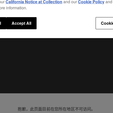
The b
our
California Notice at Collection
and our
Cookie Policy
an
preve
ore information.
l
Accept All
Cooki
抱歉，此页面目前在您所在地区不可访问。