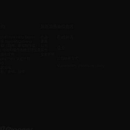
支持
最新消息
查找商店
在线商店
lphaTheta Help Center
产品
索 Support Gateway
更新
下载（固件、驱动程序等）
公司
企业
DJ 应用和操作系统支持信息
其他
手册和文档
全部新闻
公司联系方式
lphaTheta 认证计划
AQ
Vulnerability disclosure policy
社区论坛
维护、维修、保修