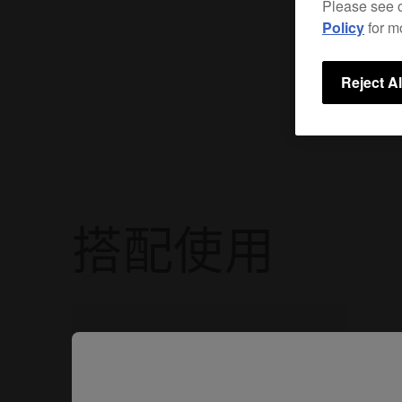
Please see 
Policy
for m
Reject Al
搭配使用