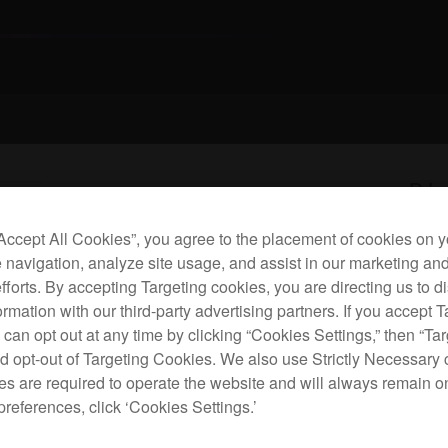
DJ c
“Accept All Cookies”, you agree to the placement of cookies on y
 navigation, analyze site usage, and assist in our marketing an
D
efforts. By accepting Targeting cookies, you are directing us to d
rmation with our third-party advertising partners. If you accept T
 can opt out at any time by clicking “Cookies Settings,” then “Ta
d opt-out of Targeting Cookies. We also use Strictly Necessary 
s are required to operate the website and will always remain 
This 
preferences, click ‘Cookies Settings.’
FLX