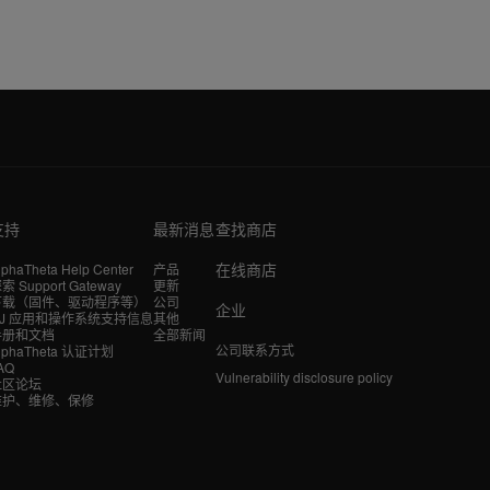
支持
最新消息
查找商店
在线商店
lphaTheta Help Center
产品
索 Support Gateway
更新
下载（固件、驱动程序等）
公司
企业
DJ 应用和操作系统支持信息
其他
手册和文档
全部新闻
公司联系方式
lphaTheta 认证计划
AQ
Vulnerability disclosure policy
社区论坛
维护、维修、保修