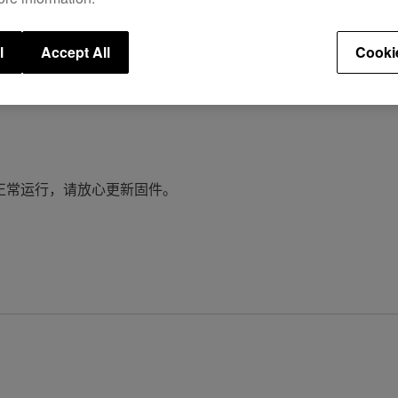
ITE 的兼容性。
l
Accept All
Cooki
。
载库仍可正常运行，请放心更新固件。