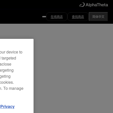
在线商店
查找商店
简体中文
our device to
d targeted
isclose
argeting
rgeting
cookies.
on. To manage
d
Privacy