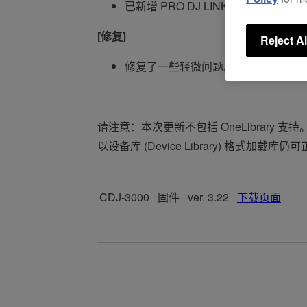
已新增 PRO DJ LINK 与 RMX-IGN
[修复]
Reject Al
修复了一些轻微问题。
请注意：本次更新不包括 OneLibrary 支持
以设备库 (Device Library) 格式加
CDJ-3000
固件
ver. 3.22
下载页面