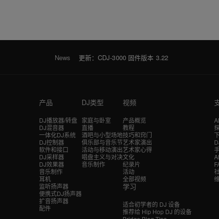
News
更新：CDJ-3000 固件版本 3.22
产品
DJ类型
视频
DJ播放器/转盘
家庭与卧室
产品概览
A
DJ混音器
直播
教程
探
一体化DJ系统
酒吧与小型场地
技巧和窍门
DJ控制器
俱乐部与音乐节
艺术家演出
软件和接口
活动与移动演出
艺术家心得
DJ采样器
唱盘主义与对决
文化
A
DJ效果器
音乐制作
纪录片
F
音乐制作
活动
耳机
全部视频
学习
监听扬声器
便携式DJ扬声器
扩音扬声器
适合初学者的 DJ 设备
配件
推荐给 Hip Hop DJ 的设备
Bridge Blog Tips