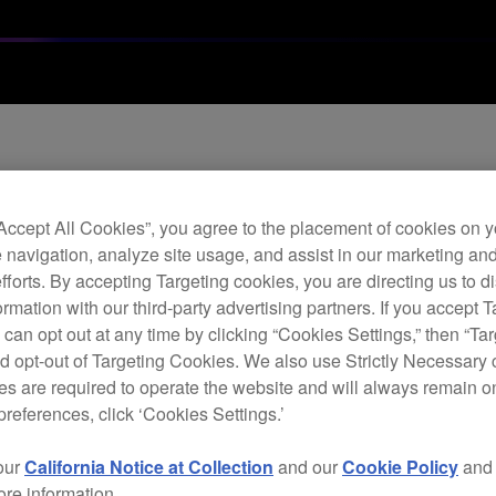
00 固件版本 3.22
“Accept All Cookies”, you agree to the placement of cookies on y
 navigation, analyze site usage, and assist in our marketing an
efforts. By accepting Targeting cookies, you are directing us to d
rmation with our third-party advertising partners. If you accept T
 can opt out at any time by clicking “Cookies Settings,” then “Ta
d opt-out of Targeting Cookies. We also use Strictly Necessary 
s are required to operate the website and will always remain 
preferences, click ‘Cookies Settings.’
our
California Notice at Collection
and our
Cookie Policy
an
ore information.