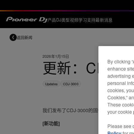
产品
DJ类型
视频
学习
支持
最新消息
返回新闻
2026年1月15日
更新：CDJ-30
By clicking 
enhance site
advertising 
personal info
Updates
CDJ-3000
cookies, you
Cookies,” an
These cookie
我们发布了CDJ-3000的固件。
your cookie 
[新功能]
Please see 
Policy
for m