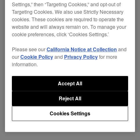
Settings,” then “Targeting Cookies,” and opt-out of
[改善]
Targeting Cookies. We also use Strictly Necessary
修复了播放Beartport流媒体服务时的问题。
cookies. These cookies are required to operate the
website and will always remain on. To manage your
cookie preferences, click ‘Cookies Settings.’
CDJ-
固
ver.
下载页
Please see our
California Notice at Collection
and
3000
件
3.13
面
our
Cookie Policy
and
Privacy Policy
for more
information.
Accept All
Reject All
Cookies Settings
返回新闻