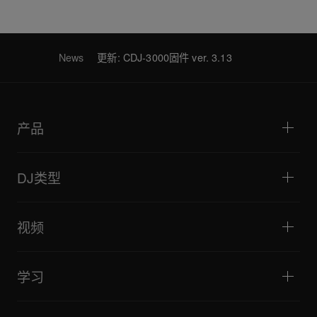
News
更新: CDJ-3000固件 ver. 3.13
产品
DJ播放器/转盘
DJ混音器
DJ类型
一体化DJ系统
DJ控制器
家庭与卧室
软件和接口
直播
DJ采样器
视频
酒吧与小型场地
DJ效果器
俱乐部与音乐节
音乐制作
产品概览
活动与移动演出
耳机
教程
唱盘主义与对决
监听扬声器
学习
技巧和窍门
音乐制作
便携式DJ扬声器
艺术家演出
扩音扬声器
适合初学者的 DJ 设备
艺术家心得
配件