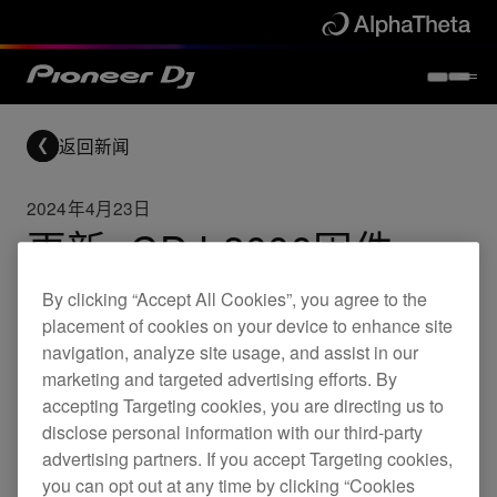
返回新闻
2024年4月23日
更新: CDJ-3000固件 ver.
3.13
By clicking “Accept All Cookies”, you agree to the
placement of cookies on your device to enhance site
navigation, analyze site usage, and assist in our
Updates
CDJ-3000
marketing and targeted advertising efforts. By
accepting Targeting cookies, you are directing us to
disclose personal information with our third-party
我们发布了CDJ-3000的固件。
advertising partners. If you accept Targeting cookies,
you can opt out at any time by clicking “Cookies