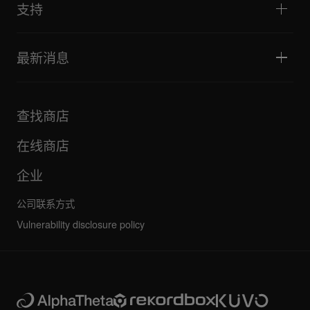
推荐给 Hip Hop DJ 的设备
文化
支持
Bridge Blog Tips
纪录片
Tribe XR DDJ-FLX 系列网络播放器
活动
AlphaTheta Help Center
全部视频
探索 Support Gateway
最新消息
下载（固件、驱动程序等）
DJ 应用和操作系统支持信息
产品
手册和文档
更新
AlphaTheta 认证计划
公司
查找商店
FAQ
其他
社区论坛
全部新闻
维护、维修、保修
在线商店
企业
公司联系方式
Vulnerability disclosure policy