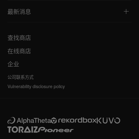
AlphaTheta Help Center
全部视频
探索 Support Gateway
最新消息
下载（固件、驱动程序等）
DJ 应用和操作系统支持信息
产品
手册和文档
更新
AlphaTheta 认证计划
公司
查找商店
FAQ
其他
社区论坛
全部新闻
维护、维修、保修
在线商店
企业
公司联系方式
Vulnerability disclosure policy