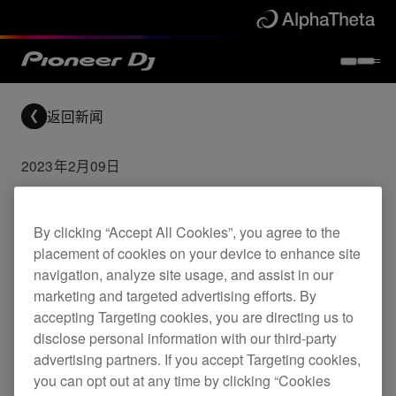
返回新闻
2023年2月09日
Update: PRO DJ LINK
Bridge
By clicking “Accept All Cookies”, you agree to the
placement of cookies on your device to enhance site
navigation, analyze site usage, and assist in our
Updates
PRO DJ LINK BRIDGE
marketing and targeted advertising efforts. By
accepting Targeting cookies, you are directing us to
disclose personal information with our third-party
PRO DJ LINK BRIDGE应用更新。
advertising partners. If you accept Targeting cookies,
you can opt out at any time by clicking “Cookies