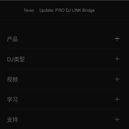
News
Update: PRO DJ LINK Bridge
产品
DJ播放器/转盘
DJ混音器
DJ类型
一体化DJ系统
DJ控制器
家庭与卧室
软件和接口
直播
DJ采样器
视频
酒吧与小型场地
DJ效果器
俱乐部与音乐节
音乐制作
产品概览
活动与移动演出
耳机
教程
唱盘主义与对决
监听扬声器
学习
技巧和窍门
音乐制作
便携式DJ扬声器
艺术家演出
扩音扬声器
适合初学者的 DJ 设备
艺术家心得
配件
推荐给 Hip Hop DJ 的设备
文化
支持
Bridge Blog Tips
纪录片
Tribe XR DDJ-FLX 系列网络播放器
活动