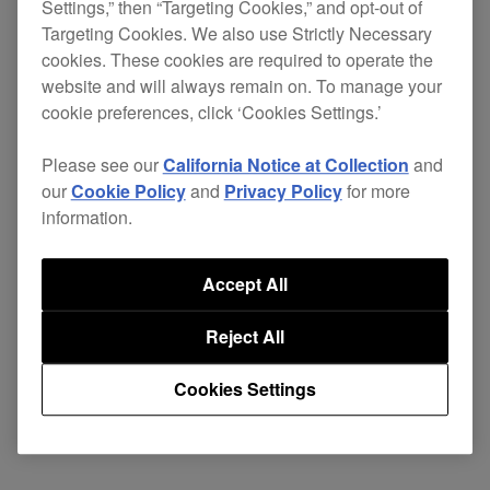
Settings,” then “Targeting Cookies,” and opt-out of
[修复]
Targeting Cookies. We also use Strictly Necessary
cookies. These cookies are required to operate the
修复了一些轻微异常。
website and will always remain on. To manage your
cookie preferences, click ‘Cookies Settings.’
PRO DJ LINK Bridge
ver. 1.1.4
下载页面
Please see our
California Notice at Collection
and
our
Cookie Policy
and
Privacy Policy
for more
information.
Accept All
Reject All
返回新闻
Cookies Settings