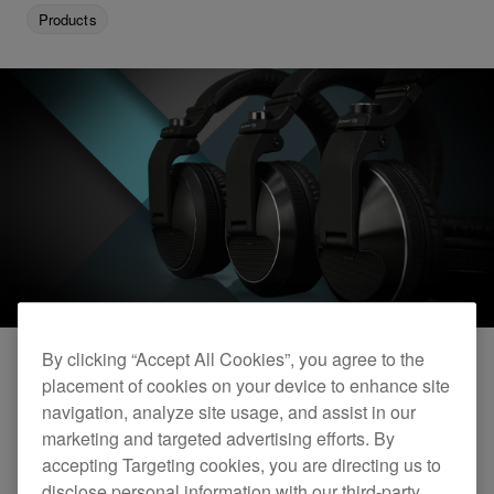
Products
By clicking “Accept All Cookies”, you agree to the
placement of cookies on your device to enhance site
家庭日常音乐监听和
navigation, analyze site usage, and assist in our
marketing and targeted advertising efforts. By
accepting Targeting cookies, you are directing us to
disclose personal information with our third-party