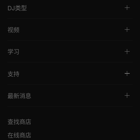
DJ混音器
DJ类型
一体化DJ系统
DJ控制器
家庭与卧室
软件和接口
直播
DJ采样器
视频
酒吧与小型场地
DJ效果器
俱乐部与音乐节
音乐制作
产品概览
活动与移动演出
耳机
教程
唱盘主义与对决
监听扬声器
学习
技巧和窍门
音乐制作
便携式DJ扬声器
艺术家演出
扩音扬声器
适合初学者的 DJ 设备
艺术家心得
配件
推荐给 Hip Hop DJ 的设备
文化
支持
Bridge Blog Tips
纪录片
Tribe XR DDJ-FLX 系列网络播放器
活动
AlphaTheta Help Center
全部视频
探索 Support Gateway
最新消息
下载（固件、驱动程序等）
DJ 应用和操作系统支持信息
产品
手册和文档
更新
AlphaTheta 认证计划
公司
查找商店
FAQ
其他
社区论坛
全部新闻
维护、维修、保修
在线商店