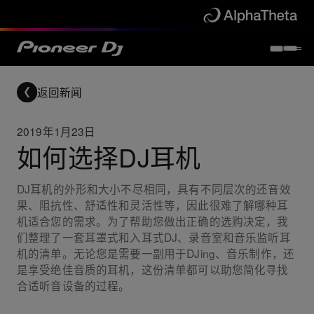
返回新闻
2019年1月23日
如何选择DJ耳机
DJ耳机的外形和大小不尽相同，具有不同层次的还音效
果、阻抗性、舒适性和灵活性等，因此很难了解哪种耳
机适合您的需求。为了帮助您做出正确的选购决定，我
们整理了一套耳罩式和入耳式DJ、录音室和音乐监听耳
机的清单。无论您是需要一副用于DJing、音乐制作，还
是享受绝佳音质的耳机，这份清单都可以助您简化寻找
合适听音设备的过程。