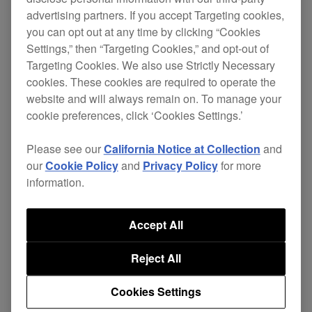
advertising partners. If you accept Targeting cookies,
you can opt out at any time by clicking “Cookies
Settings,” then “Targeting Cookies,” and opt-out of
Targeting Cookies. We also use Strictly Necessary
cookies. These cookies are required to operate the
website and will always remain on. To manage your
cookie preferences, click ‘Cookies Settings.’
Please see our
California Notice at Collection
and
需要一副耳机来开启您的DJ生涯吗？或者您希望听
our
Cookie Policy
and
Privacy Policy
for more
到清晰立体的音乐？我们专为满足此类需求提供了
information.
一些相应的型号。头戴式HDJ系列耳机经久耐用，
便于携带，可提供高品质音效。耳罩式HDJ-X5耳
Accept All
机
最为经济实惠，
配备40 mm驱动器，频率范围可
Reject All
达5 Hz-30 kHz，具有灵活的头带和90度旋转功
能，因此您可以按您喜欢的佩戴方式对其做出调
Cookies Settings
整。此外，它们还具有小巧轻便、可折叠、易携带