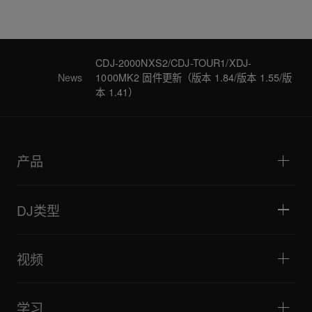
CDJ-2000NXS2/CDJ-TOUR1/XDJ-
News
1000MK2 固件更新（版本 1.84/版本 1.55/版
本 1.41）
产品
DJ播放器/转盘
DJ混音器
DJ类型
一体化DJ系统
DJ控制器
家庭与卧室
软件和接口
直播
DJ采样器
视频
酒吧与小型场地
DJ效果器
俱乐部与音乐节
音乐制作
产品概览
活动与移动演出
耳机
教程
唱盘主义与对决
监听扬声器
学习