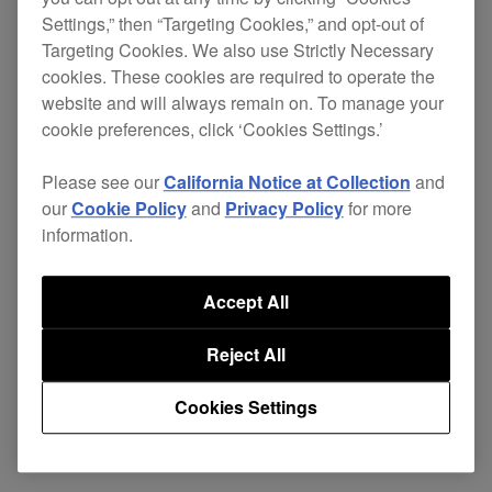
Settings,” then “Targeting Cookies,” and opt-out of
已修复
Targeting Cookies. We also use Strictly Necessary
cookies. These cookies are required to operate the
使用匹配功能时不一致。
website and will always remain on. To manage your
cookie preferences, click ‘Cookies Settings.’
CDJ-2000NXS2（版本 1.84）
CDJ-TOUR1（版本 1.55）
Please see our
California Notice at Collection
and
XDJ-1000MK2（版本 1.41）
our
Cookie Policy
and
Privacy Policy
for more
information.
Accept All
Reject All
Cookies Settings
返回新闻