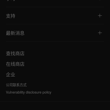
技巧和窍门
音乐制作
便携式DJ扬声器
艺术家演出
扩音扬声器
适合初学者的 DJ 设备
艺术家心得
配件
推荐给 Hip Hop DJ 的设备
文化
支持
Bridge Blog Tips
纪录片
Tribe XR DDJ-FLX 系列网络播放器
活动
AlphaTheta Help Center
全部视频
探索 Support Gateway
最新消息
下载（固件、驱动程序等）
DJ 应用和操作系统支持信息
产品
手册和文档
更新
AlphaTheta 认证计划
公司
查找商店
FAQ
其他
社区论坛
全部新闻
维护、维修、保修
在线商店
企业
公司联系方式
Vulnerability disclosure policy