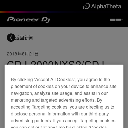
返回新闻
2018年8月21日
CDJ-2000NXS2/CDJ-
TOUR1/XDJ-1000MK2
By clicking “Accept All Cookies”, you agree to the
固件更新（版本 1.84/版
placement of cookies on your device to enhance site
navigation, analyze site usage, and assist in our
本 1.55/版本 1.41）
marketing and targeted advertising efforts. By
accepting Targeting cookies, you are directing us to
disclose personal information with our third-party
Updates
CDJ-2000NXS2
XDJ-1000MK2
advertising partners. If you accept Targeting cookies,
you can opt out at any time by clicking “Cookies