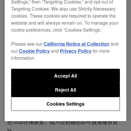
Settings,” then “Targeting Cookies,” and opt-out of
Targeting Cookies. We also use Strictly Necessary
cookies. These cookies are required to operate the
如果您希望寻找一款可伴您从业余的家庭演奏到派
website and will always remain on. To manage your
对、酒吧直至专业的俱乐部表演的DJ系统，我们适
cookie preferences, click ‘Cookies Settings.’
用于rekordbox™的新型
XDJ-RR
双通道
一体化
Please see our
California Notice at Collection
and
DJ 系统
就是您的不二之选。该系统延续了我们俱
our
Cookie Policy
and
Privacy Policy
for more
乐部级 NXS2 的所有基本功能，同时机身轻巧、便
information.
携，可轻松带入各种派对和演出现场。
Accept All
XDJ-RR非常灵活，您可以根据自己的喜好进行练
Reject All
习和表演。它与我们的专业性能应用程序
rekordbox dj（包括许可证）兼容，但如果您不想
Cookies Settings
使用PC/Mac，也可以将rekordbox解析的音乐导出
至USB存储装置，插入控制器后即可直接播放音
轨。