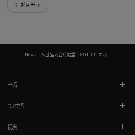
返回新闻
News
从卧室到音乐殿堂：XDJ -RR 简介
产品
DJ播放器/转盘
DJ混音器
DJ类型
一体化DJ系统
DJ控制器
家庭与卧室
软件和接口
直播
DJ采样器
视频
酒吧与小型场地
DJ效果器