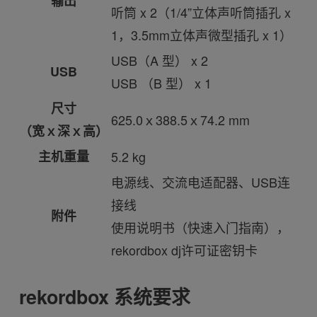
输出
听筒 x 2（1/4”立体声听筒插孔 x
1，3.5mm立体声微型插孔 x 1）
USB（A 型） x 2
USB
USB （B 型） x 1
尺寸
625.0ｘ388.5ｘ74.2 mm
（宽ｘ深ｘ高）
主机重量
5.2 kg
电源线、交流电适配器、USB连
接线
附件
使用说明书（快速入门指南），
rekordbox dj许可证密钥卡
rekordbox 系统要求