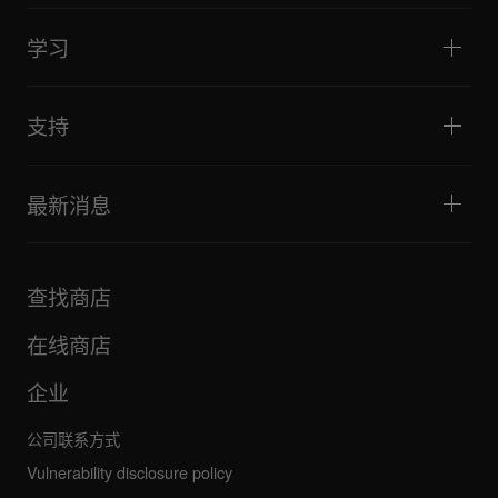
俱乐部与音乐节
音乐制作
产品概览
活动与移动演出
耳机
教程
唱盘主义与对决
监听扬声器
学习
技巧和窍门
音乐制作
便携式DJ扬声器
艺术家演出
扩音扬声器
适合初学者的 DJ 设备
艺术家心得
配件
推荐给 Hip Hop DJ 的设备
文化
支持
Bridge Blog Tips
纪录片
Tribe XR DDJ-FLX 系列网络播放器
活动
AlphaTheta Help Center
全部视频
探索 Support Gateway
最新消息
下载（固件、驱动程序等）
DJ 应用和操作系统支持信息
产品
手册和文档
更新
AlphaTheta 认证计划
公司
查找商店
FAQ
其他
社区论坛
全部新闻
维护、维修、保修
在线商店
企业
公司联系方式
Vulnerability disclosure policy