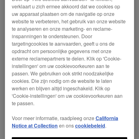
verklaart u zich ermee akkoord dat we cookies op
uw apparaat plaatsen om de navigatie op onze
website te verbeteren, het gebruik van onze website
te analyseren en onze marketing- en reclame-
inspanningen te ondersteunen. Door
targetingcookies te aanvaarden, geeft u ons de
opdracht om persoonlijke gegevens met onze
externe reclamepartners te delen. Klik op 'Cookie-
instellingen' om uw cookievoorkeuren aan te
passen. We gebruiken ook strikt noodzakelijke
Professionele sampler
cookies. Die zijn nodig om de website te laten
Breng vuur in de studio met de TORAIZ SP-16. Laat je
werken en blijven altijd ingeschakeld. Klik op
creativiteit de vrije loop met de Prophet-6 analoge filters
'Cookie-instellingen' om uw cookievoorkeuren aan
van Dave Smith en een 16-staps sequencer waarmee je
te passen.
tot 256 verschillende patronen kunt maken. Geniet van
2GB vooraf geïnstalleerde Loopmasters-voorbeelden of
Voor meer informatie, raadpleeg onze
California
maak je eigen met live sampling.
Notice at Collection
en ons
cookiebeleid
.
De TORAIZ SP-16 kopen