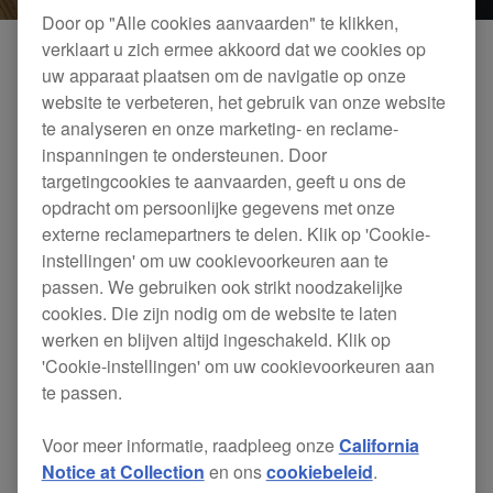
Door op "Alle cookies aanvaarden" te klikken,
verklaart u zich ermee akkoord dat we cookies op
uw apparaat plaatsen om de navigatie op onze
website te verbeteren, het gebruik van onze website
Filter op categorie
te analyseren en onze marketing- en reclame-
inspanningen te ondersteunen. Door
targetingcookies te aanvaarden, geeft u ons de
Kies een categorie
opdracht om persoonlijke gegevens met onze
externe reclamepartners te delen. Klik op 'Cookie-
instellingen' om uw cookievoorkeuren aan te
Hoofdtelefoons
passen. We gebruiken ook strikt noodzakelijke
14
Resultaten
Sorteren op
cookies. Die zijn nodig om de website te laten
CDJ-1500X
/
$1,599
DJ-spelers
werken en blijven altijd ingeschakeld. Klik op
DJM-V5
/
$2,199
'Cookie-instellingen' om uw cookievoorkeuren aan
Dj-mixers
DJ-spelers
XDJ-AZ
/
$3,449
te passen.
Dj-mixers
HDJ-F10-TX
/
$599
Alles-in-één DJ-systemen
Voor meer informatie, raadpleeg onze
California
Alles-in-één DJ-systemen
HDJ-F10
/
$469
Notice at Collection
en ons
cookiebeleid
.
Software
Hoofdtelefoons
DJM-REC