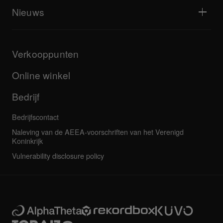
Alle video's
Ontdek Support Gateway
Nieuws
Downloads (firmware, stuurprogramma's enz.)
Dj-applicatie en OS-ondersteuningsinformatie
Producten
Handleidingen & documentatie
Updates
AlphaTheta-certificeringsprogramma
Bedrijf
Verkooppunten
FAQ's
Overige
Communityforum
Al het nieuws
Service, reparatie, garantie
Online winkel
Bedrijf
Bedrijfscontact
Naleving van de AEEA-voorschriften van het Verenigd
Koninkrijk
Vulnerability disclosure policy