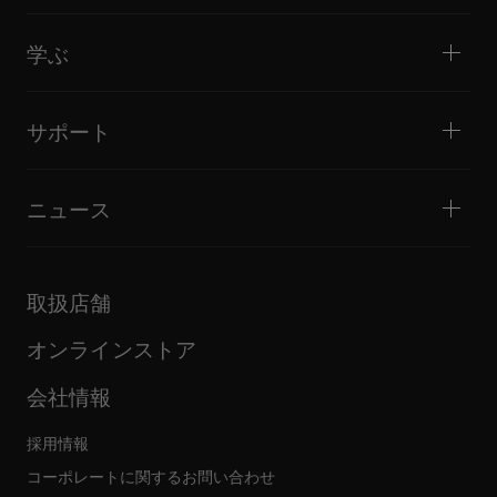
ビッグクラブ / フェスティバル
音楽制作
製品概要
イベント / モバイルDJ
ヘッドホン
チュートリアル
バトル / パフォーマンス
モニタースピーカー
学ぶ
ヒント・テクニック
音楽制作
ポータブルDJスピーカー
アーティストパフォーマンス
PAスピーカー
DJの始め方・クイックガイド
アーティストインタビュー
アクセサリー
DJスクール
カルチャー
サポート
Open format/Hip Hop DJにお勧めの製品
ドキュメンタリー
Bridge Blog Tips
イベント
AlphaTheta Help Center
Tribe XR DDJ-FLXシリーズ Webプレーヤー
すべてのビデオ
サポートゲートウェイを見る
ニュース
ファームウェア・ドライバのダウンロード
DJアプリケーション・OS対応情報
製品リリース
取扱説明書などのドキュメント
更新情報
AlphaTheta認証プログラム
企業情報
取扱店舗
FAQ
その他
コミュニティフォーラム
すべてのニュース
サービス、修理、保証
オンラインストア
会社情報
採用情報
コーポレートに関するお問い合わせ