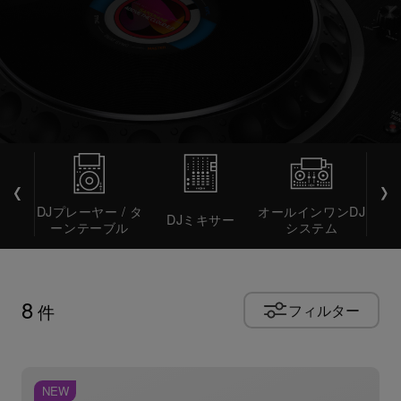
DJプレーヤー / タ
オールインワンDJ
DJミキサー
DJ
ーンテーブル
システム
8
件
フィルター
NEW