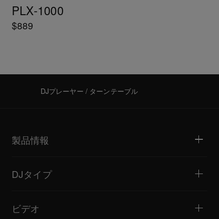
PLX-1000
$889
DJプレーヤー / ターンテーブル
製品情報
DJプレーヤー / ターンテーブル
DJミキサー
DJタイプ
オールインワンDJシステム
DJコントローラー
ホーム / ベッドルーム
ソフトウェア / インターフェース
ライブストリーミング
DJサンプラー
ビデオ
ミニクラブ / バー・ラウンジ
DJエフェクター