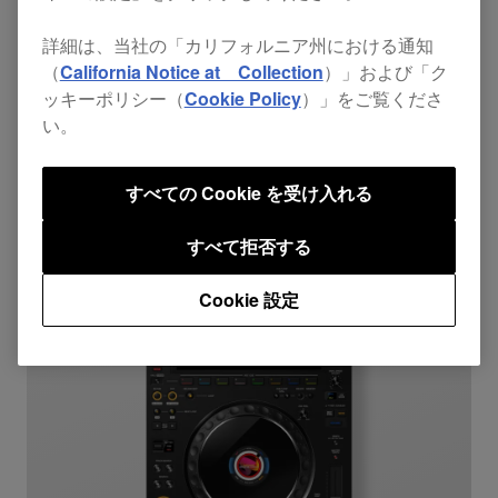
CDJ-1500X
$1,599
詳細は、当社の「カリフォルニア州における通知
（
California Notice at Collection
）」および「ク
rekordbox
serato
djay
10.1" screen
ッキーポリシー（
Cookie Policy
）」をご覧くださ
PRO DJ LINK
い。
すべての Cookie を受け入れる
すべて拒否する
Cookie 設定