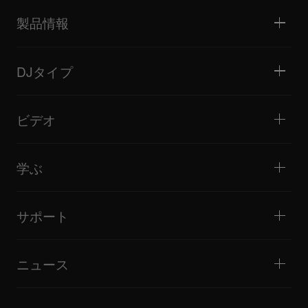
製品情報
DJプレーヤー / ターンテーブル
DJミキサー
DJタイプ
オールインワンDJシステム
DJコントローラー
ホーム / ベッドルーム
ソフトウェア / インターフェース
ライブストリーミング
DJサンプラー
ビデオ
ミニクラブ / バー・ラウンジ
DJエフェクター
ビッグクラブ / フェスティバル
音楽制作
製品概要
イベント / モバイルDJ
ヘッドホン
チュートリアル
バトル / パフォーマンス
モニタースピーカー
学ぶ
ヒント・テクニック
音楽制作
ポータブルDJスピーカー
アーティストパフォーマンス
PAスピーカー
DJの始め方・クイックガイド
アーティストインタビュー
アクセサリー
DJスクール
カルチャー
サポート
Open format/Hip Hop DJにお勧めの製品
ドキュメンタリー
Bridge Blog Tips
イベント
AlphaTheta Help Center
Tribe XR DDJ-FLXシリーズ Webプレーヤー
すべてのビデオ
サポートゲートウェイを見る
ニュース
ファームウェア・ドライバのダウンロード
DJアプリケーション・OS対応情報
製品リリース
取扱説明書などのドキュメント
更新情報
AlphaTheta認証プログラム