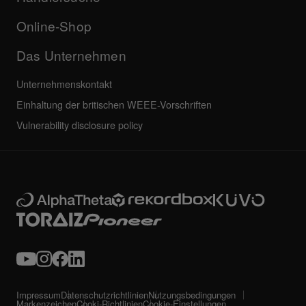
Weiteres
Community-Forum
Alle Neuigkeiten
Service, Reparatur, Garantie
Online-Shop
Das Unternehmen
Unternehmenskontakt
Einhaltung der britischen WEEE-Vorschriften
Vulnerability disclosure policy
Impressum
Datenschutzrichtlinien
Nutzungsbedingungen
Markenzeichen
Cooki-Richtlinien
Cookie-Einstellungen