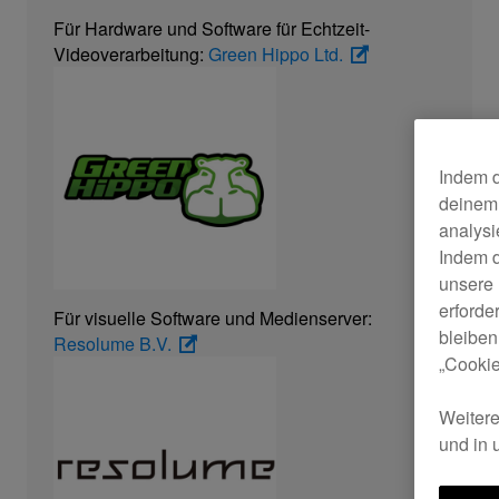
Für Hardware und Software für Echtzeit-
Videoverarbeitung:
Green Hippo Ltd.
Indem d
deinem 
analysi
Indem d
unsere 
erforde
Für visuelle Software und Medienserver:
bleiben
Resolume B.V.
„Cookie
Weitere
und in 