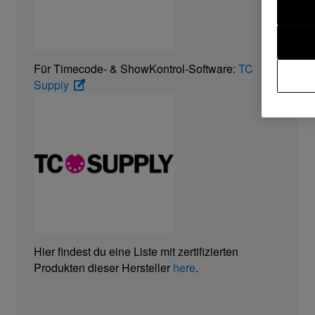
Für Timecode- & ShowKontrol-Software:
TC
Supply
Hier findest du eine Liste mit zertifizierten
Produkten dieser Hersteller
here
.