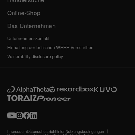
Weiteres
Community-Forum
Alle Neuigkeiten
Service, Reparatur, Garantie
Online-Shop
Das Unternehmen
Unternehmenskontakt
Einhaltung der britischen WEEE-Vorschriften
Vulnerability disclosure policy
Impressum
Datenschutzrichtlinien
Nutzungsbedingungen