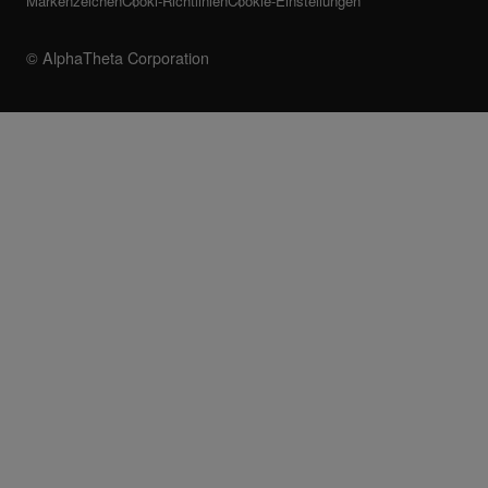
Markenzeichen
Cooki-Richtlinien
Cookie-Einstellungen
© AlphaTheta Corporation