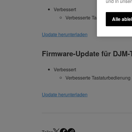
und in unse
Verbessert
Verbesserte Tastaturbedienung
Alle abl
Update herunterladen
Firmware-Update für DJM-T
Verbessert
Verbesserte Tastaturbedienung
Update herunterladen
Teilen