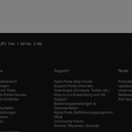
1 (Ver. 1.56/Ver. 2.08)
os
Support
News
tübersicht
AlphaTheta Help Center
Produkt
tungen
Support-Portal erkunden
Updates
und Tricks
Downloads (Firmware, Treiber etc.)
Untern
ler-Performances
Infos zu DJ-Anwendung und OS-
Weitere
er-Einblicke
Support
Alle Neu
Bedienungsanleitungen &
entation
Dokumentation
staltungen
AlphaTheta-Zertifizierungsprogramm
ideos
FAQs
en
Community-Forum
Service, Reparatur, Garantie
From Scratch