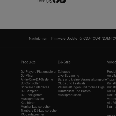
Nachrichten
Firmware-Update für CDJ-TOUR1/DJM-TOUR
Produkte
DJ-Stile
Vide
DJ-Player / Plattenspieler
Zuhause
Produk
DJ-Mixer
Live-Streaming
Anlei
All-in-One-DJ-Systeme
Bars und kleine Veranstaltungsorte
Tipps 
DJ-Controller
Clubs und Festivals
Künst
Software / Interfaces
Veranstaltungen und mobile Gigs
Künstl
DJ-Sampler
Turntablism und Battles
Kultur
DJ-Effektgeräte
Musikproduktion
Dokum
Musikproduktion
Veran
Kopfhörer
Alle V
Lern
Monitor-Lautsprecher
Tragbare DJ-Lautsprecher
PA-Lautsprecher
Start 