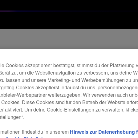
s
date für CDJ-TOUR
le Cookies akzeptieren“ bestätigst, stimmst du der Platzierung
Gerät zu, um die Websitenavigation zu verbessern, uns deine 
. 2.08)
 zu lassen und unsere Marketing- und Werbebemühungen zu unt
rgeting-Cookies akzeptierst, erlaubst du uns, personenbezoge
tanbieter-Werbepartner weiterzugeben. Wir verwenden auch unb
e Cookies. Diese Cookies sind für den Betrieb der Website erfor
r aktiviert. Um deine Cookie-Einstellungen zu verwalten, klicke 
tellungen“.
OUR1 (Ver. 1.56)
rmationen findest du in unserem
Hinweis zur Datenerhebung fü