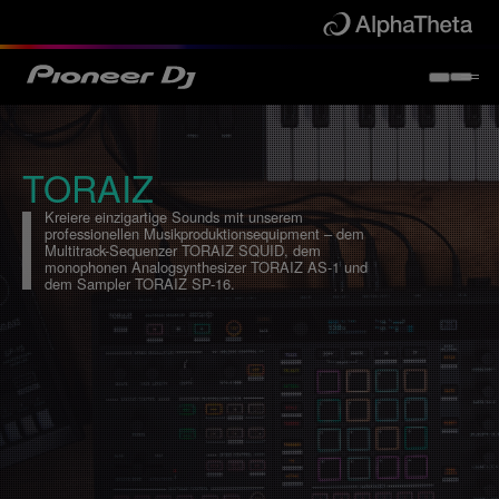
TORAIZ
SHARE
Fac
THIS
Kreiere einzigartige Sounds mit unserem
professionellen Musikproduktionsequipment – dem
Multitrack-Sequenzer TORAIZ SQUID, dem
monophonen Analogsynthesizer TORAIZ AS-1 und
dem Sampler TORAIZ SP-16.
Pintere