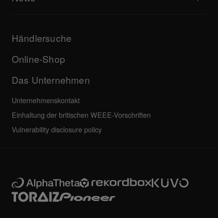
Downloads (Firmware, Treiber etc.)
Infos zu DJ-Anwendung und OS-Support
Produkte
Bedienungsanleitungen & Dokumentation
Updates
AlphaTheta-Zertifizierungsprogramm
Unternehmen
Händlersuche
FAQs
Weiteres
Community-Forum
Alle Neuigkeiten
Service, Reparatur, Garantie
Online-Shop
Das Unternehmen
Unternehmenskontakt
Einhaltung der britischen WEEE-Vorschriften
Vulnerability disclosure policy