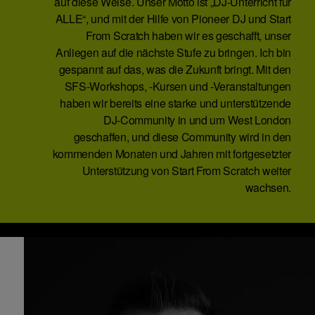
auf diese Weise. Unser Motto ist „DJ-Unterricht für
ALLE“, und mit der Hilfe von Pioneer DJ und Start
From Scratch haben wir es geschafft, unser
Anliegen auf die nächste Stufe zu bringen. Ich bin
gespannt auf das, was die Zukunft bringt. Mit den
SFS-Workshops, -Kursen und -Veranstaltungen
haben wir bereits eine starke und unterstützende
DJ-Community in und um West London
geschaffen, und diese Community wird in den
kommenden Monaten und Jahren mit fortgesetzter
Unterstützung von Start From Scratch weiter
wachsen.